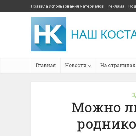
Правила использования материалов
Реклама
Под
Главная
Новости
На страницах
З
Можно ли
роднико