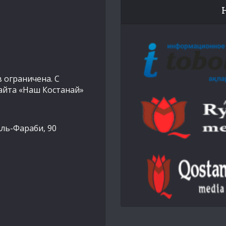
 ограничена. С
айта «Наш Костанай»
Аль-Фараби, 90