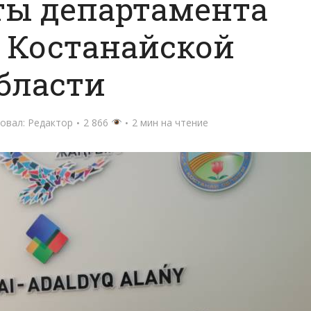
ты департамента
 Костанайской
бласти
овал:
Редактор
2 866
2 мин на чтение