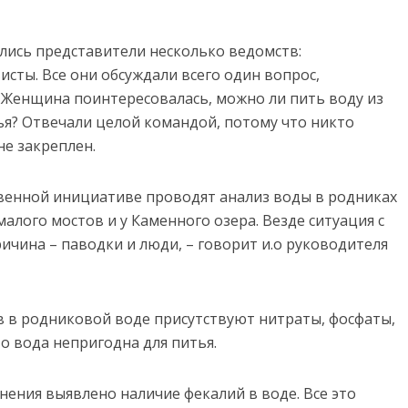
ались представители несколько ведомств:
исты. Все они обсуждали всего один вопрос,
 Женщина поинтересовалась, можно ли пить воду из
ья? Отвечали целой командой, потому что никто
е закреплен.
твенной инициативе проводят анализ воды в родниках
алого мостов и у Каменного озера. Везде ситуация с
ичина – паводки и люди, – говорит и.о руководителя
 в родниковой воде присутствуют нитраты, фосфаты,
то вода непригодна для питья.
нения выявлено наличие фекалий в воде. Все это