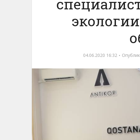
специалис
экологии
о
04.06.2020 16:32
Опублик