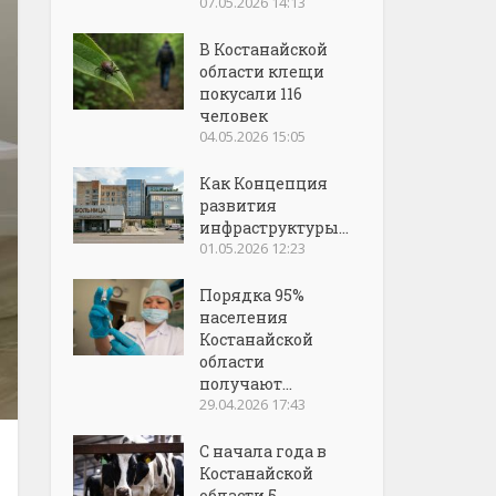
07.05.2026 14:13
В Костанайской
области клещи
покусали 116
человек
04.05.2026 15:05
Как Концепция
развития
инфраструктуры...
01.05.2026 12:23
Порядка 95%
населения
Костанайской
области
получают...
29.04.2026 17:43
С начала года в
Костанайской
области 5