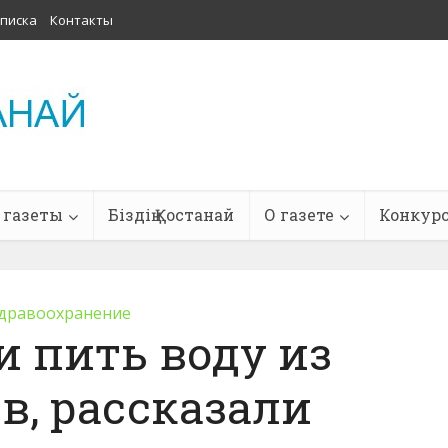
писка
Контакты
 газеты
Біздің Қостанай
О газете
Конкур
дравоохранение
 пить воду из
в, рассказали