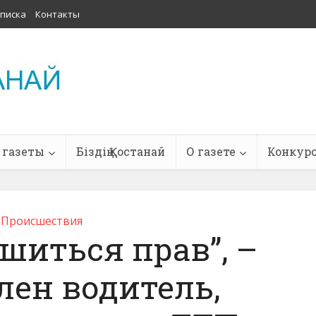
писка
Контакты
 газеты
Біздің Қостанай
О газете
Конкур
Проиcшествия
шиться прав”, –
лен водитель,