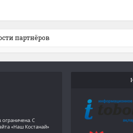
ости партнёров
 ограничена. С
айта «Наш Костанай»