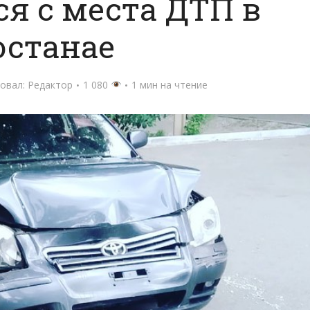
я с места ДТП в
останае
овал:
Редактор
1 080
1 мин на чтение