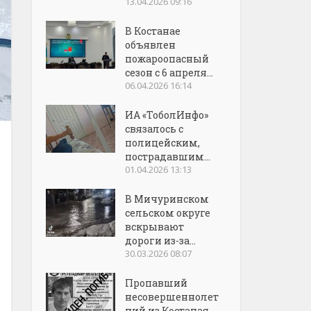
13.04.2026 09:16
В Костанае
объявлен
пожароопасный
сезон с 6 апреля...
06.04.2026 16:14
ИА «ТоболИнфо»
связалось с
полицейским,
пострадавшим...
01.04.2026 13:13
В Мичуринском
сельском округе
вскрывают
дороги из-за...
30.03.2026 08:07
Пропавший
несовершеннолет
ний из Костаная