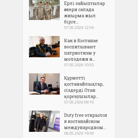
Ерлі зайыптылар
әскери салада
жиырма жыл
бірге...
07.05.2026 12:59
Как в Костанае
воспитывают
патриотизм у
молодежи и...
07.05.2026 10:50
Құрметті
қостанайлықтар,
сіздерді Отан
қорғаушылар...
07.05.2026 09:10
Duty free открылся
в костанайском
международном...
06.05.2026 19:00