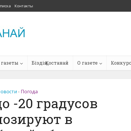
писка
Контакты
 газеты
Біздің Қостанай
О газете
Конкур
овости
Погода
•
о -20 градусов
нозируют в