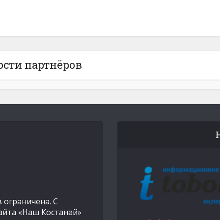
ости партнёров
 ограничена. С
айта «Наш Костанай»