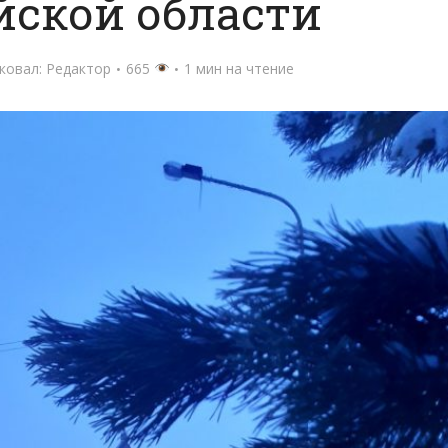
йской области
ковал:
Редактор
665
1 мин на чтение