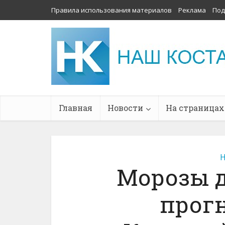
Правила использования материалов
Реклама
Под
Главная
Новости
На страницах
Н
Морозы д
прог