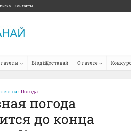
писка
Контакты
 газеты
Біздің Қостанай
О газете
Конкур
овости
Погода
•
ная погода
ится до конца