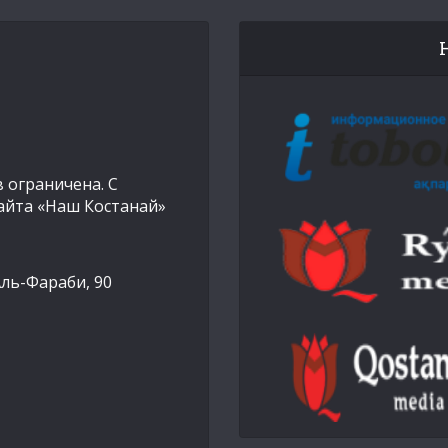
 ограничена. С
айта «Наш Костанай»
Аль-Фараби, 90