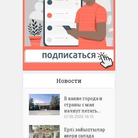
Новости
В какие города и
страны с мая
начнут летать...
07.05.2026 16:15
Ерлі зайыптылар
әскери салада