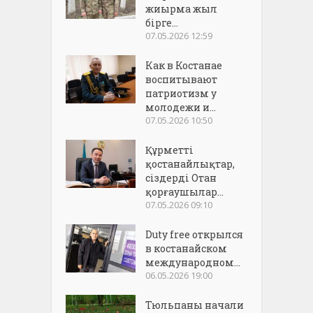
жиырма жыл
бірге...
07.05.2026 12:59
Как в Костанае
воспитывают
патриотизм у
молодежи и...
07.05.2026 10:50
Құрметті
қостанайлықтар,
сіздерді Отан
қорғаушылар...
07.05.2026 09:10
Duty free открылся
в костанайском
международном...
06.05.2026 19:00
Тюльпаны начали