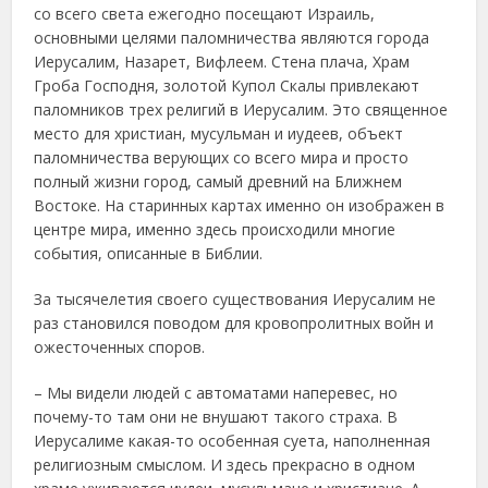
со всего света ежегодно посещают Израиль,
основными целями паломничества являются города
Иерусалим, Назарет, Вифлеем. Стена плача, Храм
Гроба Господня, золотой Купол Скалы привлекают
паломников трех религий в Иерусалим. Это священное
место для христиан, мусульман и иудеев, объект
паломничества верующих со всего мира и просто
полный жизни город, самый древний на Ближнем
Востоке. На старинных картах именно он изображен в
центре мира, именно здесь происходили многие
события, описанные в Библии.
За тысячелетия своего существования Иерусалим не
раз становился поводом для кровопролитных войн и
ожесточенных споров.
– Мы видели людей с автоматами наперевес, но
почему-то там они не внушают такого страха. В
Иерусалиме какая-то особенная суета, наполненная
религиозным смыслом. И здесь прекрасно в одном