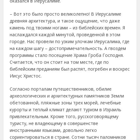
оказался в Иерусалиме.
– Вот это было просто великолепно! В Иерусалиме
древняя архитектура, и такое ощущение, что даже
камень под твоими ногами – из библейских времен. Я
наслаждался каждой минутой, проведенной в этом
городе. Нас провели по узким улочкам Иерусалима, где
на каждом шагу – достопримечательность. А гвоздем
программы стало посещение Храма Гроба Господня.
Считается, что он стоит на том месте, где по
библейским преданиям был распят, погребен и воскрес
Иисус Христос.
Согласно порталам путешественников, обилие
археологических и архитектурных памятников Земли
обетованной, пляжные зоны трех морей, лечебные
курорты и теплый климат делают туризм в Израиль
привлекательным. Кроме того, русскоговорящему
туристу, не владеющему в совершенстве
иностранными языками, довольно легко
сориентироваться в стране. Сотни тысяч паломников