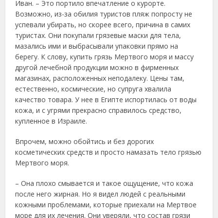
Иван. – Это портило впечатление о курорте.
Возможно, из-за обилия туристов пляж попросту не
успевали убирать, но скорее всего, причина в самих
туристах. Они покупали грязевые маски для тела,
мазались ими и выбрасывали упаковки прямо на
берегу. К слову, купить грязь Мертвого моря и массу
другой лечебной продукции можно в фирменных
магазинах, расположенных неподалеку. Цены там,
естественно, космические, но супруга хвалила
качество товара. У нее в Египте испортилась от воды
кожа, и с угрями прекрасно справилось средство,
купленное в Израиле.
Впрочем, можно обойтись и без дорогих
косметических средств и просто намазать тело грязью
Мертвого моря.
– Она плохо смывается и такое ощущение, что кожа
после него жирная. Но я видел людей с реальными
кожными проблемами, которые приехали на Мертвое
море для их лечения. Они уверяли, что состав грязи