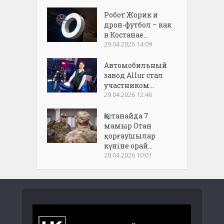
Робот Жорик и
дрон-футбол – как
в Костанае...
29.04.2026 14:09
Автомобильный
завод Allur стал
участником...
29.04.2026 12:46
Қостанайда 7
мамыр Отан
қорғаушылар
күніне орай...
28.04.2026 10:01