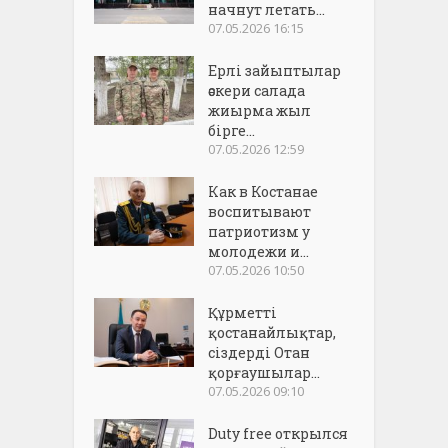
начнут летать...
07.05.2026 16:15
Ерлі зайыптылар
әскери салада
жиырма жыл
бірге...
07.05.2026 12:59
Как в Костанае
воспитывают
патриотизм у
молодежи и...
07.05.2026 10:50
Құрметті
қостанайлықтар,
сіздерді Отан
қорғаушылар...
07.05.2026 09:10
Duty free открылся