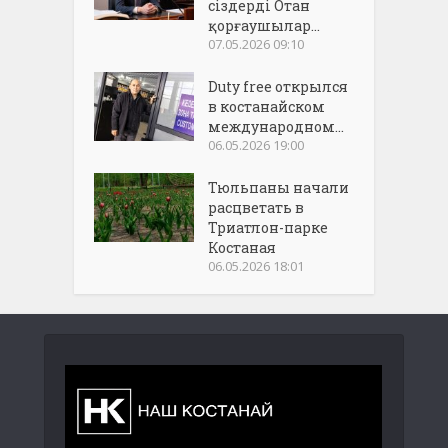
сіздерді Отан
қорғаушылар...
07.05.2026 09:10
Duty free открылся
в костанайском
международном...
06.05.2026 19:00
Тюльпаны начали
расцветать в
Триатлон-парке
Костаная
06.05.2026 18:01