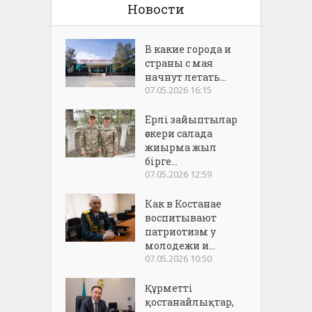
Новости
В какие города и
страны с мая
начнут летать...
07.05.2026 16:15
Ерлі зайыптылар
әскери салада
жиырма жыл
бірге...
07.05.2026 12:59
Как в Костанае
воспитывают
патриотизм у
молодежи и...
07.05.2026 10:50
Құрметті
қостанайлықтар,