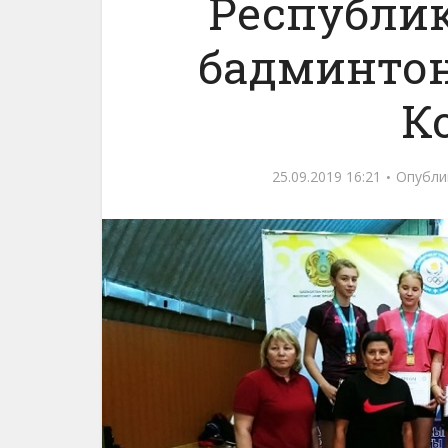
Республик
бадминтон
К
25.09.2019 16:21
Опубли