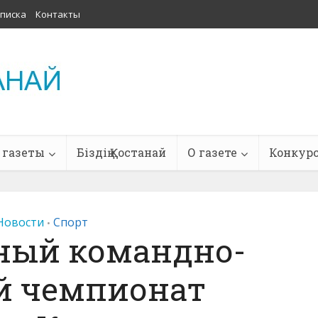
писка
Контакты
 газеты
Біздің Қостанай
О газете
Конкур
Новости
Спорт
•
ный командно-
й чемпионат