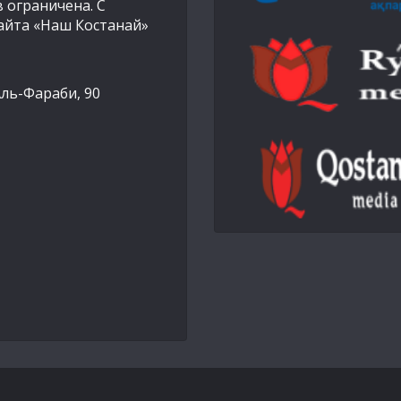
 ограничена. С
айта «Наш Костанай»
Аль-Фараби, 90