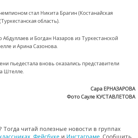
чемпионом стал Никита Брагин (Костанайская
Туркестанская область).
р Абдуллаев и Богдан Назаров из Туркестанской
елле и Арина Сазонова.
ени пьедестала вновь оказались представители
а Штелле.
Сара ЕРНАЗАРОВА
Фото Сауле КУСТАВЛЕТОВА
 Тогда читай полезные новости в группах
классниках
,
Фейсбуке
и
Инстаграме
. Сообщить