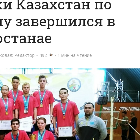
и Казахстан по
у завершился в
останае
ковал:
Редактор
492
1 мин на чтение