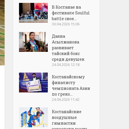
В Костанае на
фестивале Soulful
battle свое...
30.04.2026 15:06
Даяна
Асылжанова
развивает
тайский бокс
среди девушек
24.04.2026 12:18
Костанайскому
финалисту
чемпионата Азии
по греко...
24.04.2026 11:42
Костанайские
воздушные
гимнастки
завоевали шесть...