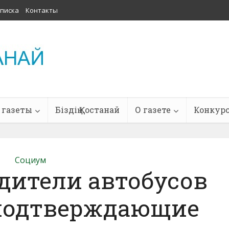
писка
Контакты
 газеты
Біздің Қостанай
О газете
Конкур
Социум
дители автобусов
 подтверждающие