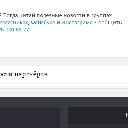
 Тогда читай полезные новости в группах
классниках
,
Фейсбуке
и
Инстаграме
. Сообщить
76-000-66-77
ости партнёров