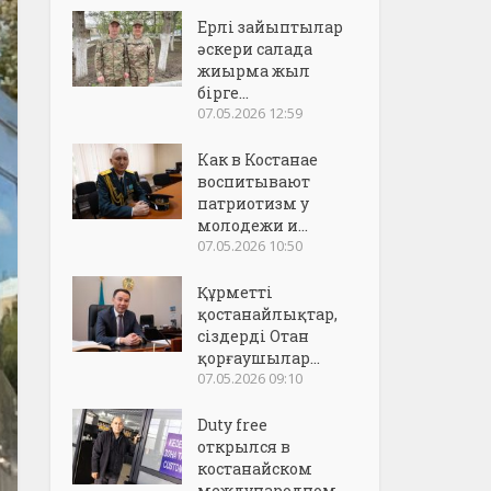
Ерлі зайыптылар
әскери салада
жиырма жыл
бірге...
07.05.2026 12:59
Как в Костанае
воспитывают
патриотизм у
молодежи и...
07.05.2026 10:50
Құрметті
қостанайлықтар,
сіздерді Отан
қорғаушылар...
07.05.2026 09:10
Duty free
открылся в
костанайском
международном..