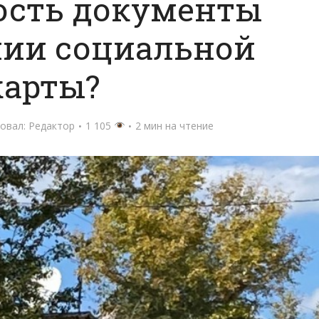
ость документы
чии социальной
карты?
овал:
Редактор
1 105
2 мин на чтение