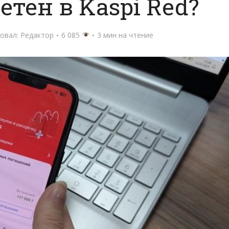
тен в Kaspi Red?
овал:
Редактор
6 085
3 мин на чтение