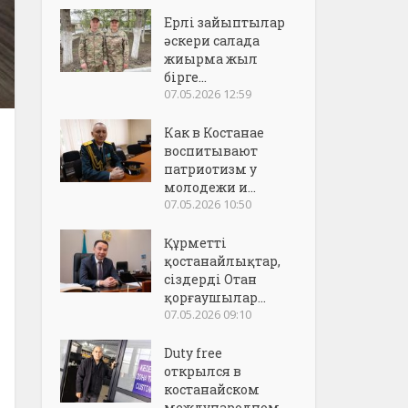
Ерлі зайыптылар
әскери салада
жиырма жыл
бірге...
07.05.2026 12:59
Как в Костанае
воспитывают
патриотизм у
молодежи и...
07.05.2026 10:50
Құрметті
қостанайлықтар,
сіздерді Отан
қорғаушылар...
07.05.2026 09:10
Duty free
открылся в
костанайском
международном..