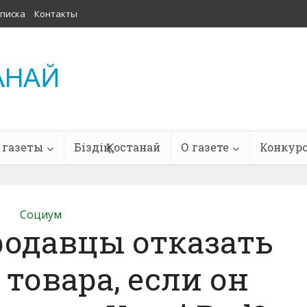
писка
Контакты
 газеты
Біздің Қостанай
О газете
Конкур
Социум
родавцы отказать
 товара, если он