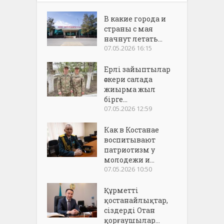
В какие города и
страны с мая
начнут летать...
07.05.2026 16:15
Ерлі зайыптылар
әскери салада
жиырма жыл
бірге...
07.05.2026 12:59
Как в Костанае
воспитывают
патриотизм у
молодежи и...
07.05.2026 10:50
Құрметті
қостанайлықтар,
сіздерді Отан
қорғаушылар...