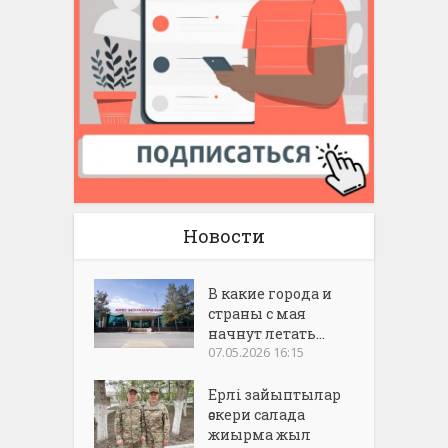
Новости
В какие города и
страны с мая
начнут летать...
07.05.2026 16:15
Ерлі зайыптылар
әскери салада
жиырма жыл