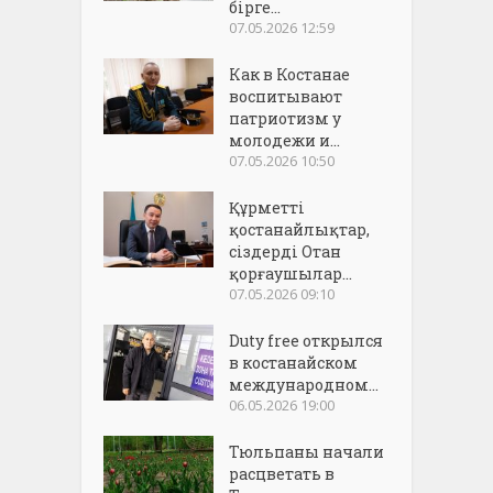
бірге...
07.05.2026 12:59
Как в Костанае
воспитывают
патриотизм у
молодежи и...
07.05.2026 10:50
Құрметті
қостанайлықтар,
сіздерді Отан
қорғаушылар...
07.05.2026 09:10
Duty free открылся
в костанайском
международном...
06.05.2026 19:00
Тюльпаны начали
расцветать в