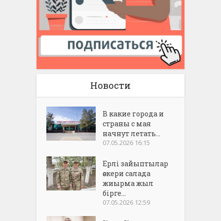
Новости
В какие города и
страны с мая
начнут летать...
07.05.2026 16:15
Ерлі зайыптылар
әскери салада
жиырма жыл
бірге...
07.05.2026 12:59