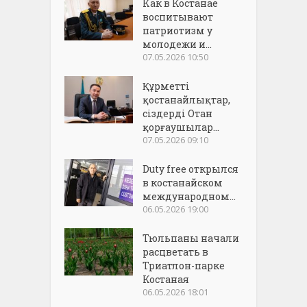
Как в Костанае
воспитывают
патриотизм у
молодежи и...
07.05.2026 10:50
Құрметті
қостанайлықтар,
сіздерді Отан
қорғаушылар...
07.05.2026 09:10
Duty free открылся
в костанайском
международном...
06.05.2026 19:00
Тюльпаны начали
расцветать в
Триатлон-парке
Костаная
06.05.2026 18:01