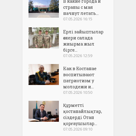
В какие города и
страны с мая
начнут летать...
07.05.2026 16:15
Ерлі зайыптылар
әскери салада
жиырма жыл
бірге...
07.05.2026 12:59
Как в Костанае
воспитывают
патриотизм у
молодежи и...
07.05.2026 10:50
Құрметті
қостанайлықтар,
сіздерді Отан
қорғаушылар...
07.05.2026 09:10