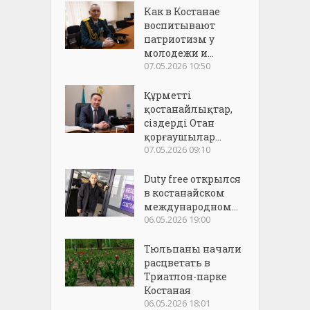
Как в Костанае
воспитывают
патриотизм у
молодежи и...
07.05.2026 10:50
Құрметті
қостанайлықтар,
сіздерді Отан
қорғаушылар...
07.05.2026 09:10
Duty free открылся
в костанайском
международном...
06.05.2026 19:00
Тюльпаны начали
расцветать в
Триатлон-парке
Костаная
06.05.2026 18:01