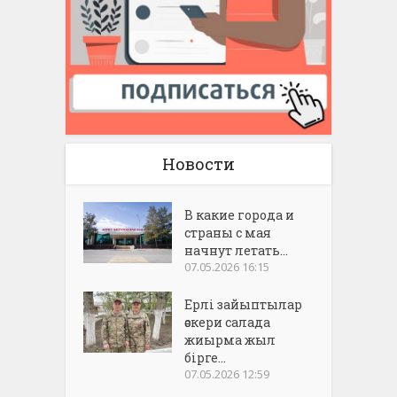
Новости
В какие города и
страны с мая
начнут летать...
07.05.2026 16:15
Ерлі зайыптылар
әскери салада
жиырма жыл
бірге...
07.05.2026 12:59