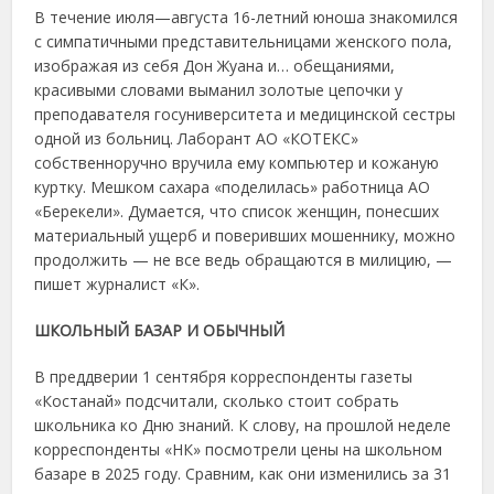
В течение июля—августа 16-летний юноша знакомился
с симпатичными представительницами женского пола,
изображая из себя Дон Жуана и… обещаниями,
красивыми словами выманил золотые цепочки у
преподавателя госуниверситета и медицинской сестры
одной из больниц. Лаборант АО «КОТЕКС»
собственноручно вручила ему компьютер и кожаную
куртку. Мешком сахара «поделилась» работница АО
«Берекели». Думается, что список женщин, понесших
материальный ущерб и поверивших мошеннику, можно
продолжить — не все ведь обращаются в милицию, —
пишет журналист «К».
ШКОЛЬНЫЙ БАЗАР И ОБЫЧНЫЙ
В преддверии 1 сентября корреспонденты газеты
«Костанай» подсчитали, сколько стоит собрать
школьника ко Дню знаний. К слову, на прошлой неделе
корреспонденты «НК» посмотрели цены на школьном
базаре в 2025 году. Сравним, как они изменились за 31