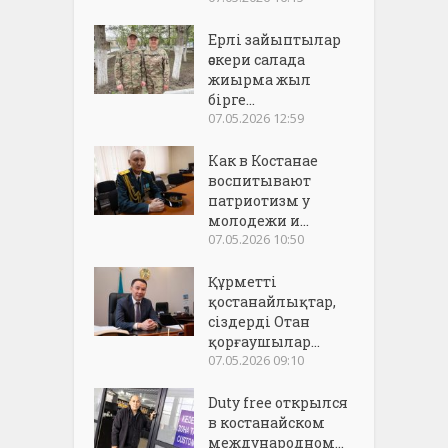
Ерлі зайыптылар
әскери салада
жиырма жыл
бірге...
07.05.2026 12:59
Как в Костанае
воспитывают
патриотизм у
молодежи и...
07.05.2026 10:50
Құрметті
қостанайлықтар,
сіздерді Отан
қорғаушылар...
07.05.2026 09:10
Duty free открылся
в костанайском
международном...