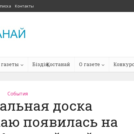
писка
Контакты
 газеты
Біздің Қостанай
О газете
Конкур
События
альная доска
аю появилась на