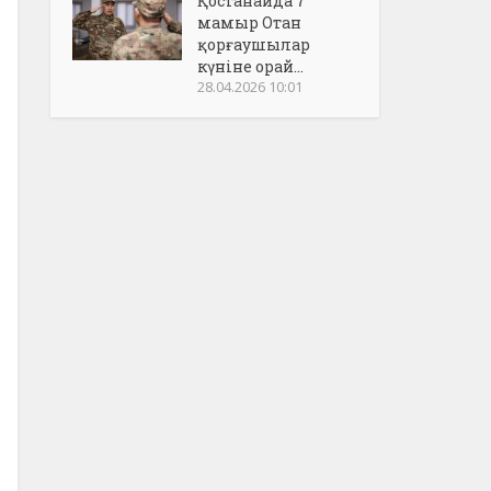
Қостанайда 7
мамыр Отан
қорғаушылар
күніне орай...
28.04.2026 10:01