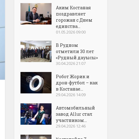
Аким Костаная
поздравляет
горожан с Днем
единства...
01.05.2026 09:00
В Рудном
отметили 30 лет
«Рудный дауысы»
30.04.2026 21:07
Робот Жорик и
дрон-футбол – как
в Костанае...
29.04.2026 14:09
Автомобильный
завод Allur стал
участником...
29.04.2026 12:46