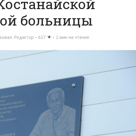
Костанайской
ной больницы
ковал:
Редактор
627
2 мин на чтение