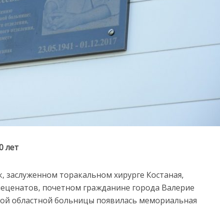
0 лет
к, заслуженном торакальном хирурге Костаная,
меценатов, почетном гражданине города Валерие
кой областной больницы появилась мемориальная