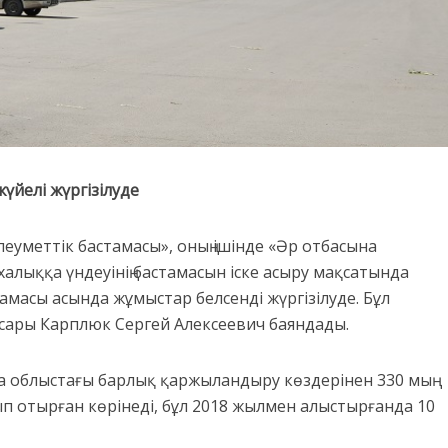
үйелі жүргізілуде
леуметтік бастамасы», оның ішінде «Әр отбасына
 халыққа үндеуінің бастамасын іске асыру мақсатында
амасы асында жұмыстар белсенді жүргізілуде. Бұл
асары Карплюк Сергей Алексеевич баяндады.
 облыстағы барлық қаржыландыру көздерінен 330 мың
п отырған көрінеді, бұл 2018 жылмен алыстырғанда 10