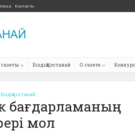
писка
Контакты
 газеты
Біздің Қостанай
О газете
Конкур
Біздің Қостанай
к бағдарламаның
рері мол