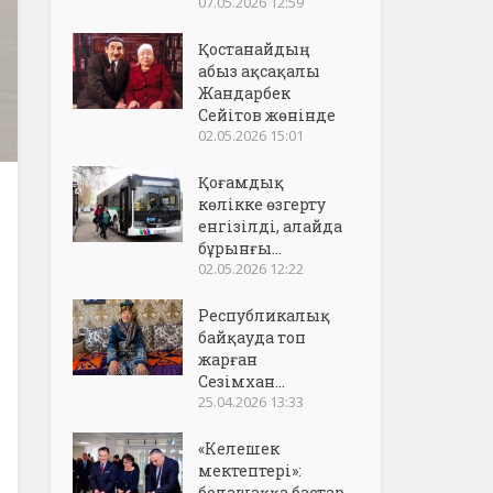
07.05.2026 12:59
Қостанайдың
абыз ақсақалы
Жандарбек
Сейітов жөнінде
02.05.2026 15:01
Қоғамдық
көлікке өзгерту
енгізілді, алайда
бұрынғы...
02.05.2026 12:22
Республикалық
байқауда топ
жарған
Сезімхан...
25.04.2026 13:33
«Келешек
мектептері»:
болашаққа бастар