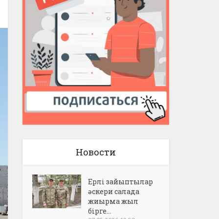
Новости
Ерлі зайыптылар
әскери салада
жиырма жыл
бірге...