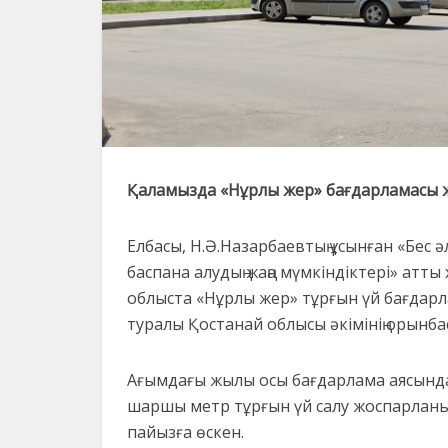
Қаламызда «Нұрлы жер» бағдарламасы ж
Елбасы, Н.Ә.Назарбаевтың ұсынған «Бес ә
баспана алудың жаңа мүмкіндіктері» атты
облыста «Нұрлы жер» тұрғын үй бағдарл
туралы Қостанай облысы әкімінің орынб
Ағымдағы жылы осы бағдарлама аясында
шаршы метр тұрғын үй салу жоспарланы
пайызға өскен.