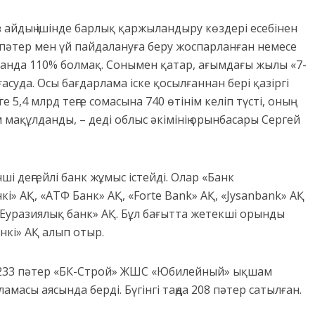
 айдың ішінде барлық қаржыландыру көздері есебінен
 пәтер мен үй пайдалануға беру жоспарланған немесе
рғанда 110% болмақ. Сонымен қатар, ағымдағы жылы «7-
суда. Осы бағдарлама іске қосылғаннан бері қазіргі
 5,4 млрд теңге сомасына 740 өтінім келіп түсті, оның
ім мақұлданды, – деді облыс әкімінің орынбасары Сергей
і деңгейлі банк жұмыс істейді. Олар «Банк
і» АҚ, «АТФ Банк» АҚ, «Forte Bank» АҚ, «Jysanbank» АҚ
«Еуразиялық банк» АҚ. Бұл бағытта жетекші орынды
нкі» АҚ алып отыр.
 1233 пәтер «БК-Строй» ЖШС «Юбилейный» ықшам
амасы аясында берді. Бүгінгі таңда 208 пәтер сатылған.