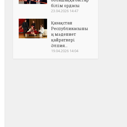
білім ордасы
23.04.2026 14:47
Қазақстан
Республикасыны
ң мәдениет
қайраткері
Әлпия...
19.04.2026 14:04