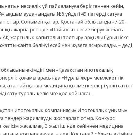
алынатын несиелік үй пайдалануға берілгеннен кейін,
й» ықшам ауданындағы №6 үйдегі 49 пәтерді сатуға
рлап отыр. Сонымен қатар, Қостанай облысында «7-20-
ашқы жарна ретінде «Пайызсыз несие беру» жобасы
К» АҚ жарғылық капиталын толтыру арқылы бұрын іске
ттың қайта бөлінуі есебінен жүзеге асырылады, – деді
 облысының әкімдігі мен «Қазақстан ипотекалық
нерлік қоғамы арасында «Нұрлы жер» мемлекеттік
ы, атап айтқанда медицина қызметкерлері үшін сатып
ді сату туралы келісімге қол қойылған.
зақстан ипотекалық компаниясы» Ипотекалық ұйымы»
ға тендер жариялауды жоспарлап отыр. Конкурс
е келісім жасалмақ. 3 жыл ішінде кейіннен медицина
тып алу жоспарлануда, – деді Қостанай облысы әкімінің