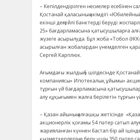
– Кепілдендірілген несиелер есебінен с
Қостанай қаласының әкімдігі «Юбилейны
екінші деңгейлі банктерді беруді жоспа
25» бағдарламасына қатысушыларға алғ
жүзеге асырылуда. Бұл жоба «Тобол ӘК
асырылған жобалардан үнемделген қаража
Сергей Карплюк.
Ағымдағы жылдың 5 шілдесінде Қостанай
компаниясы» Ипотекалық ұйымы» акцио
тұрғын үй бағдарламасына қатысушылар
алу құқығымен жалға берілетін тұрғын үй
– Қазан айының алғашқы жетісінде «Қа
акционерлік қоғамы 54 пәтер сатып алу
жарияланған күннен бастап бір ай ішінд
қызметкерлеріне беру үшін 350 пәтер са