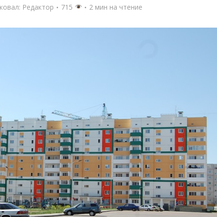
ковал:
Редактор
715
2 мин на чтение