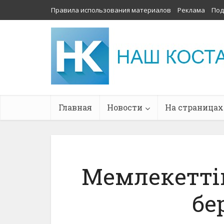
Правила использования материалов
Реклама
Под
Главная
Новости
На страницах
Мемлекетті
бе