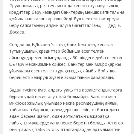
Пруденциялық реттеу аясында кепілсіз тұтынушылық
кредиттер беру кезіндегі банктердің меншік капиталына
қойылатын талаптар күшейеді. Бұл шектен тыс кредит
беру саясатының алдын алуға бағытталған», — деді Е.
Досаев.
Сондай-ақ Е.Досаев Ұлттық банк бекіткен, кепілсіз
тұтынушылық кредиттер бойынша есептелген
айыппұлдар мен өсімпұлдарды 30 шілдеге дейін есептен
шығару механизміне сәйкес, банктер мен микроқаржы
ұйымдары есептелген тұрақсыздық айыбы бойынша
берешекті кешіруді жүзеге асыратынын хабарлады.
Бұдан түсінгеніміз, алдағы уақытта қазақстандықтарға
бұрынғыдай несие алу оңай болмайды. Банктер мен
микроқаржылық ұйымдар несие рәсімдеушінің айлық
табысынан барлық төлемдерін шегеріп, отбасындағы
адам басына шағып, одан артылатын қажаратқа
лайықты мөлшерде ғана несие беретін болады. Ал егер
оның айлық табысы осы аталғандардан артылмайтын