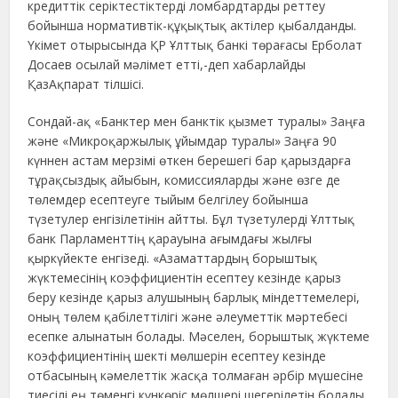
кредиттік серіктестіктерді ломбардтарды реттеу
бойынша нормативтік-құқықтық актілер қыбалданды.
Үкімет отырысында ҚР Ұлттық банкі төрағасы Ерболат
Досаев осылай мәлімет етті,-деп хабарлайды
ҚазАқпарат тілшісі.
Сондай-ақ «Банктер мен банктік қызмет туралы» Заңға
және «Микроқаржылық ұйымдар туралы» Заңға 90
күннен астам мерзімі өткен берешегі бар қарыздарға
тұрақсыздық айыбын, комиссияларды және өзге де
төлемдер есептеуге тыйым белгілеу бойынша
түзетулер енгізілетінін айтты. Бұл түзетулерді Ұлттық
банк Парламенттің қарауына ағымдағы жылғы
қыркүйекте енгізеді. «Азаматтардың борыштық
жүктемесінің коэффициентін есептеу кезінде қарыз
беру кезінде қарыз алушының барлық міндеттемелері,
оның төлем қабілеттілігі және әлеуметтік мәртебесі
есепке алынатын болады. Мәселен, борыштық жүктеме
коэффициентінің шекті мөлшерін есептеу кезінде
отбасының кәмелеттік жасқа толмаған әрбір мүшесіне
тиесілі ең төменгі күнкөріс мөлшері шегерілетін болады.