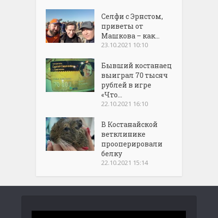
Селфи с Эрнстом,
приветы от
Машкова – как...
23.10.2021 10:10
Бывший костанаец
выиграл 70 тысяч
рублей в игре
«Что...
22.10.2021 16:10
В Костанайской
ветклинике
прооперировали
белку
22.10.2021 15:14