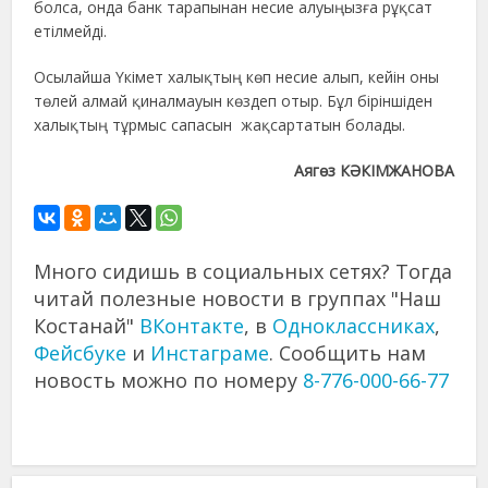
болса, онда банк тарапынан несие алуыңызға рұқсат
етілмейді.
Осылайша Үкімет халықтың көп несие алып, кейін оны
төлей алмай қиналмауын көздеп отыр. Бұл біріншіден
халықтың тұрмыс сапасын жақсартатын болады.
Аягөз КӘКІМЖАНОВА
Много сидишь в социальных сетях? Тогда
читай полезные новости в группах "Наш
Костанай"
ВКонтакте
, в
Одноклассниках
,
Фейсбуке
и
Инстаграме
. Сообщить нам
новость можно по номеру
8-776-000-66-77