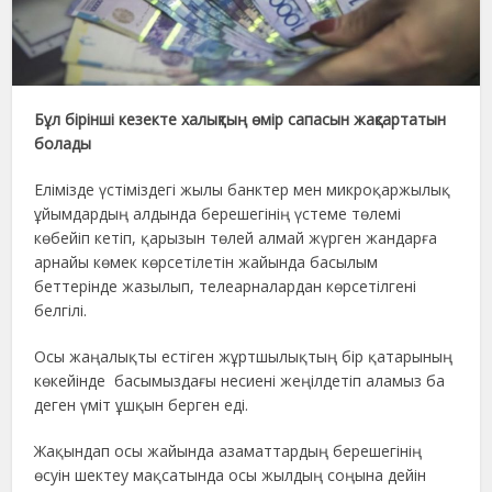
Бұл бірінші кезекте халықтың өмір сапасын жақсартатын
болады
Елімізде үстіміздегі жылы банктер мен микроқаржылық
ұйымдардың алдында берешегінің үстеме төлемі
көбейіп кетіп, қарызын төлей алмай жүрген жандарға
арнайы көмек көрсетілетін жайында басылым
беттерінде жазылып, телеарналардан көрсетілгені
белгілі.
Осы жаңалықты естіген жұртшылықтың бір қатарының
көкейінде басымыздағы несиені жеңілдетіп аламыз ба
деген үміт ұшқын берген еді.
Жақындап осы жайында азаматтардың берешегінің
өсуін шектеу мақсатында осы жылдың соңына дейін