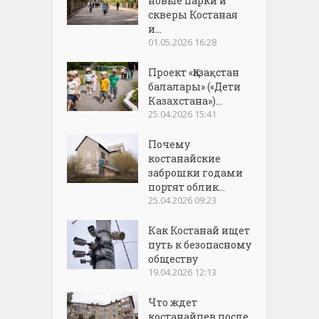
новые парки и
скверы Костаная
и...
01.05.2026 16:28
Проект «Қазақстан
балалары» («Дети
Казахстана»)...
25.04.2026 15:41
Почему
костанайские
заброшки годами
портят облик...
25.04.2026 09:23
Как Костанай ищет
путь к безопасному
обществу
19.04.2026 12:13
Что ждет
костанайцев после