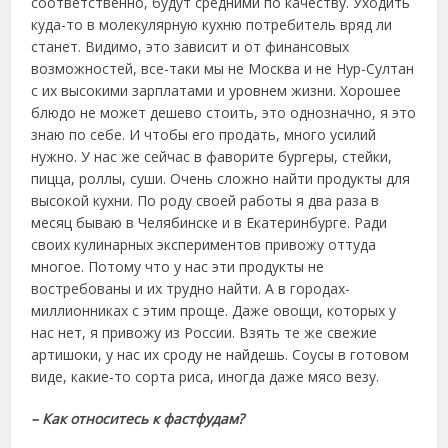
соответственно, будут средними по качеству. Уходить
куда-то в молекулярную кухню потребитель вряд ли
станет. Видимо, это зависит и от финансовых
возможностей, все-таки мы не Москва и не Нур-Султан
с их высокими зарплатами и уровнем жизни. Хорошее
блюдо не может дешево стоить, это однозначно, я это
знаю по себе. И чтобы его продать, много усилий
нужно. У нас же сейчас в фаворите бургеры, стейки,
пицца, роллы, суши. Очень сложно найти продукты для
высокой кухни. По роду своей работы я два раза в
месяц бываю в Челябинске и в Екатеринбурге. Ради
своих кулинарных экспериментов привожу оттуда
многое. Потому что у нас эти продукты не
востребованы и их трудно найти. А в городах-
миллионниках с этим проще. Даже овощи, которых у
нас нет, я привожу из России. Взять те же свежие
артишоки, у нас их сроду не найдешь. Соусы в готовом
виде, какие-то сорта риса, иногда даже мясо везу.
– Как относитесь к фастфудам?