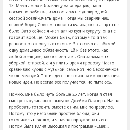
13. Мама легла в больницу на операцию, папа
посменно работал, и мы остались с двоюродной
сестрой хозяйничать дома. Тогда мы сварили наш
первый борщ. Совсем в юности кулинарного азарта не
было. Зато сейчас я «изгнал» из кухни супругу, она не
готовит вообще. Может быть, потому что я так
ревностно отношусь к готовке. Зато снял с любимой
одну домашнюю обязанность. Ей и без этого, как
любой женщине, хлопот хватает. Она занимается
уборкой, стиркой, а я у плиты время провожу. Часто
сравниваю кухню с музыкой: семь нот, но бесконечное
число мелодий. Так и здесь: постоянная импровизация,
новые идеи. Не всегда все получается, но пытаюсь.
Помню, мне было чуть больше 25 лет, когда я стал
смотреть кулинарные выпуски Джейми Оливера. Начал
пробовать готовить вместе с ним, мне понравилось.
Потому что у него были простые блюда, они
готовились недолго, и я начал пародировать его.
Потом была Юлия Высоцкая и программа «Смак».