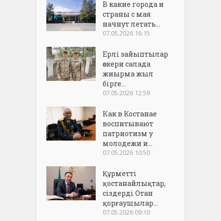
В какие города и
страны с мая
начнут летать...
07.05.2026 16:15
Ерлі зайыптылар
әскери салада
жиырма жыл
бірге...
07.05.2026 12:59
Как в Костанае
воспитывают
патриотизм у
молодежи и...
07.05.2026 10:50
Құрметті
қостанайлықтар,
сіздерді Отан
қорғаушылар...
07.05.2026 09:10