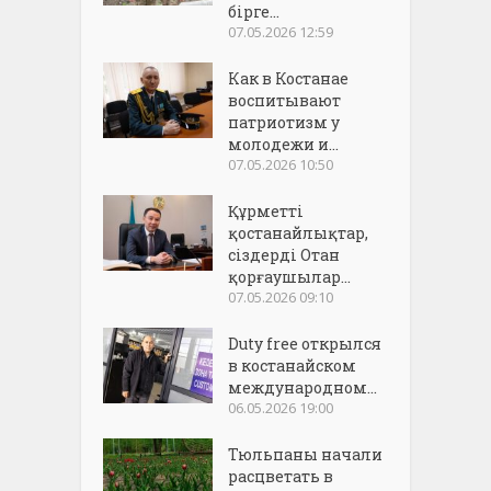
бірге...
07.05.2026 12:59
Как в Костанае
воспитывают
патриотизм у
молодежи и...
07.05.2026 10:50
Құрметті
қостанайлықтар,
сіздерді Отан
қорғаушылар...
07.05.2026 09:10
Duty free открылся
в костанайском
международном...
06.05.2026 19:00
Тюльпаны начали
расцветать в