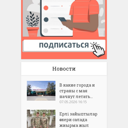
Новости
В какие города и
страны с мая
начнут летать...
07.05.2026 16:15
Ерлі зайыптылар
әскери салада
жиырма жыл