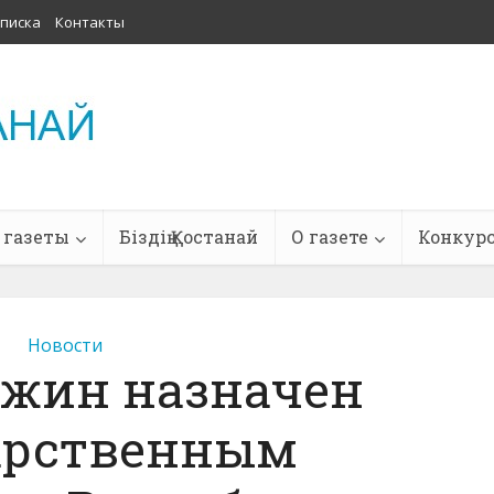
писка
Контакты
 газеты
Біздің Қостанай
О газете
Конкур
Новости
ажин назначен
арственным