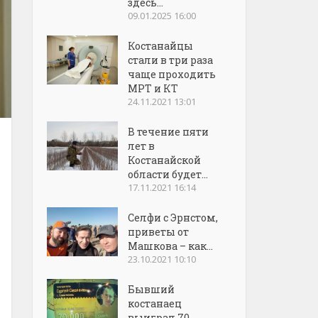
здесь...
09.01.2025 16:00
Костанайцы
стали в три раза
чаще проходить
МРТ и КТ
24.11.2021 13:01
В течение пяти
лет в
Костанайской
области будет...
17.11.2021 16:14
Селфи с Эрнстом,
приветы от
Машкова – как...
23.10.2021 10:10
Бывший
костанаец
выиграл 70