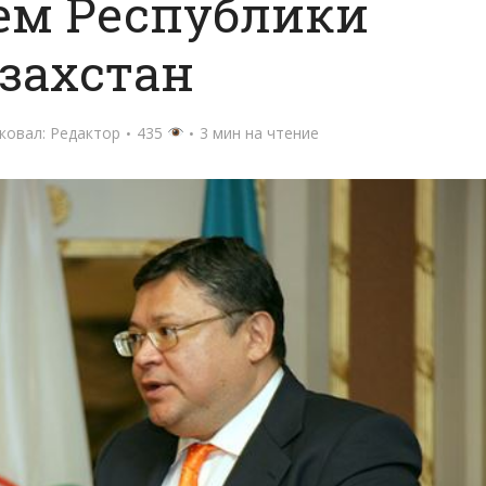
ем Республики
захстан
ковал:
Редактор
435
3 мин на чтение