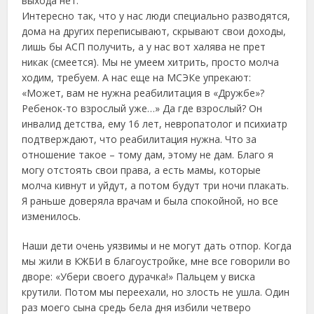
выхода нет.
Интересно так, что у нас люди специально разводятся,
дома на других переписывают, скрывают свои доходы,
лишь бы АСП получить, а у нас вот халява не прет
никак (смеется). Мы не умеем хитрить, просто молча
ходим, требуем. А нас еще на МСЭКе упрекают:
«Может, вам не нужна реабилитация в «Дружбе»?
Ребенок-то взрослый уже…» Да где взрослый? Он
инвалид детства, ему 16 лет, невропатолог и психиатр
подтверждают, что реабилитация нужна. Что за
отношение такое – тому дам, этому не дам. Благо я
могу отстоять свои права, а есть мамы, которые
молча кивнут и уйдут, а потом будут три ночи плакать.
Я раньше доверяла врачам и была спокойной, но все
изменилось.
Наши дети очень уязвимы и не могут дать отпор. Когда
мы жили в КЖБИ в благоустройке, мне все говорили во
дворе: «Убери своего дурачка!» Пальцем у виска
крутили. Потом мы переехали, но злость не ушла. Один
раз моего сына средь бела дня избили четверо