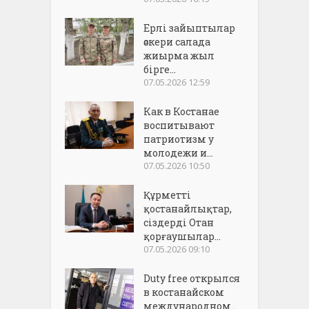
Ерлі зайыптылар
әскери салада
жиырма жыл
бірге...
07.05.2026 12:59
Как в Костанае
воспитывают
патриотизм у
молодежи и...
07.05.2026 10:50
Құрметті
қостанайлықтар,
сіздерді Отан
қорғаушылар...
07.05.2026 09:10
Duty free открылся
в костанайском
международном...