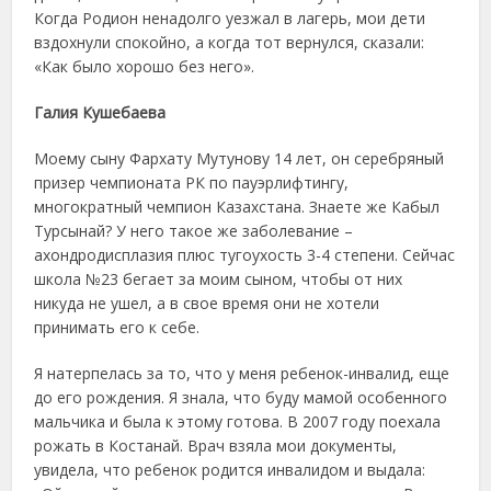
Когда Родион ненадолго уезжал в лагерь, мои дети
вздохнули спокойно, а когда тот вернулся, сказали:
«Как было хорошо без него».
Галия Кушебаева
Моему сыну Фархату Мутунову 14 лет, он серебряный
призер чемпионата РК по пауэрлифтингу,
многократный чемпион Казахстана. Знаете же Кабыл
Турсынай? У него такое же заболевание –
ахондродисплазия плюс тугоухость 3-4 степени. Сейчас
школа №23 бегает за моим сыном, чтобы от них
никуда не ушел, а в свое время они не хотели
принимать его к себе.
Я натерпелась за то, что у меня ребенок-инвалид, еще
до его рождения. Я знала, что буду мамой особенного
мальчика и была к этому готова. В 2007 году поехала
рожать в Костанай. Врач взяла мои документы,
увидела, что ребенок родится инвалидом и выдала: