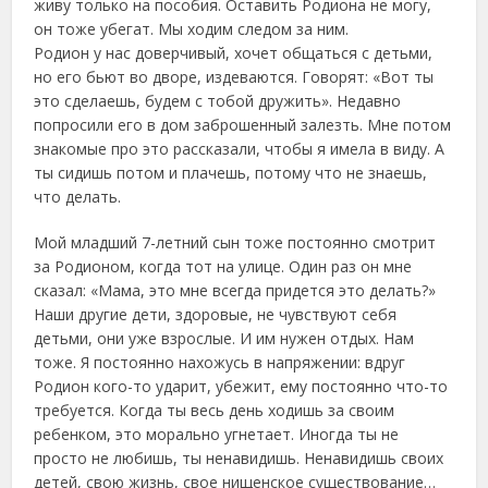
живу только на пособия. Оставить Родиона не могу,
он тоже убегат. Мы ходим следом за ним.
Родион у нас доверчивый, хочет общаться с детьми,
но его бьют во дворе, издеваются. Говорят: «Вот ты
это сделаешь, будем с тобой дружить». Недавно
попросили его в дом заброшенный залезть. Мне потом
знакомые про это рассказали, чтобы я имела в виду. А
ты сидишь потом и плачешь, потому что не знаешь,
что делать.
Мой младший 7-летний сын тоже постоянно смотрит
за Родионом, когда тот на улице. Один раз он мне
сказал: «Мама, это мне всегда придется это делать?»
Наши другие дети, здоровые, не чувствуют себя
детьми, они уже взрослые. И им нужен отдых. Нам
тоже. Я постоянно нахожусь в напряжении: вдруг
Родион кого-то ударит, убежит, ему постоянно что-то
требуется. Когда ты весь день ходишь за своим
ребенком, это морально угнетает. Иногда ты не
просто не любишь, ты ненавидишь. Ненавидишь своих
детей, свою жизнь, свое нищенское существование…