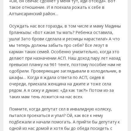
«Ой, он сейчас сдохнет у меня тут, иди отсюда». Вот
такое отношение. И я поехала рожать к себе в
Алтынсаринский район…
Осуждать нас все горазды, в том числе и маму Мадины
Ерланкызы: «Вот какая ты мать? Ребенка оставила,
ушла! Зато брови сделала и ресницы нарастила!» А что
мы теперь должны забыть про себя? Все лезут в
карман таких семей. Особенно унизительно, когда это
делают при назначении АСП. Наш доход пару лет назад
превысил планку на 961 тенге, поэтому пособие нам не
одобрили. Проверяющие заглядывали в холодильник, в
шкафы… Когда я ждала ответа по АСП, сидев в
очереди, приехала женщина на джипе и тоже села
рядом. А я сижу и думаю: «Да как так?!» Потом из-за
таких мам тень ложится на нас всех.
Помните, когда депутат сел в инвалидную коляску,
пытался проехаться и упал? Ой, как все к нему
подбежали и начали помогать. А прийти бы депутату к
одной из нас домой и хотя бы до обеда посидеть с