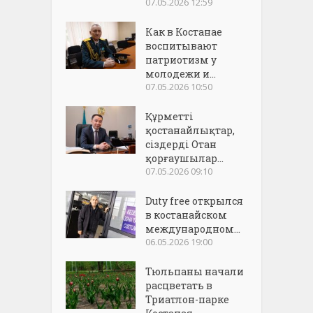
07.05.2026 12:59
Как в Костанае
воспитывают
патриотизм у
молодежи и...
07.05.2026 10:50
Құрметті
қостанайлықтар,
сіздерді Отан
қорғаушылар...
07.05.2026 09:10
Duty free открылся
в костанайском
международном...
06.05.2026 19:00
Тюльпаны начали
расцветать в
Триатлон-парке