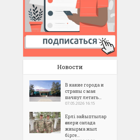
Новости
В какие города и
страны с мая
начнут летать...
07.05.2026 16:15
Ерлі зайыптылар
әскери салада
жиырма жыл
бірге...