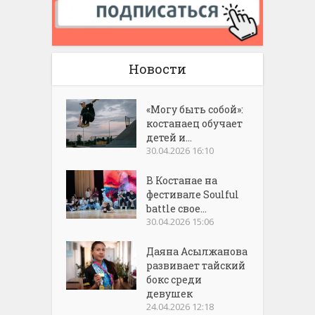
Новости
«Могу быть собой»:
костанаец обучает
детей и...
30.04.2026 16:10
В Костанае на
фестивале Soulful
battle свое...
30.04.2026 15:06
Даяна Асылжанова
развивает тайский
бокс среди
девушек
24.04.2026 12:18