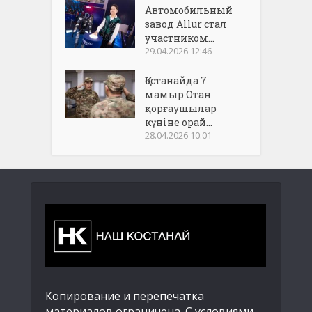
Автомобильный
завод Allur стал
участником...
29.04.2026 12:46
Қостанайда 7
мамыр Отан
қорғаушылар
күніне орай...
28.04.2026 10:01
Копирование и перепечатка
материалов ограничена. С условиями