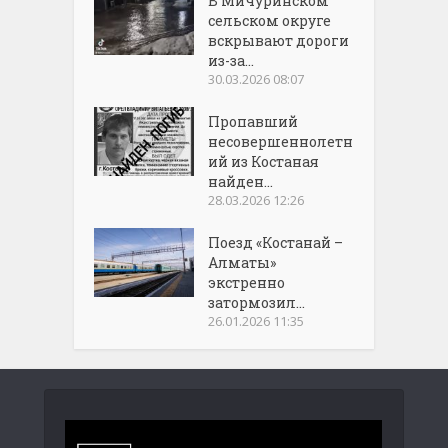
В Мичуринском
сельском округе
вскрывают дороги
из-за...
30.03.2026 08:07
Пропавший
несовершеннолетн
ий из Костаная
найден...
28.03.2026 12:26
Поезд «Костанай –
Алматы»
экстренно
затормозил...
26.01.2026 11:35