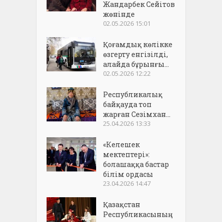
Жандарбек Сейітов
жөнінде
02.05.2026 15:01
Қоғамдық көлікке
өзгерту енгізілді,
алайда бұрынғы...
02.05.2026 12:22
Республикалық
байқауда топ
жарған Сезімхан...
25.04.2026 13:33
«Келешек
мектептері»:
болашаққа бастар
білім ордасы
23.04.2026 14:47
Қазақстан
Республикасының