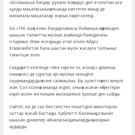
«Болашаққа бағдар: рухани жаңғыру» деп аталатын аса
құнды мақаласының аясында көптеген мәнді де
мағыналы мақалалар жарық көріп келеді.
Біз «100 жаңа есім» бағдарламасы бойынша өңірімізден
шыққан талантты мүсінші жайында баяндағалы
отырмыз. Өзім жоғарыда атап өткен Айдос
Есмағанбетов бала шақтан мүсін жасауға талпыныс
танытқан екен.
Сөздің реті келгенде «Әке көрген оқ жонар» демекші,
оның әкесі де суретші әрі мүсінші екендігін
оқырмандардың есіне салмақпыз. Бір әулеттің иесі өнерлі
жан. Сол кісінің жанында жүріп, оның жасаған еңбектерін
көріп өскен жеткіншек мүсіншілікке ерекше ден қойды.
Сөйтіп, өзі де саз бен гипстен нешетүрлі минатюрлы
заттар жасай бастады. Қабілетті баланың қолынан
шыққан дүниелер айналасындағылардың назарын
аударды.