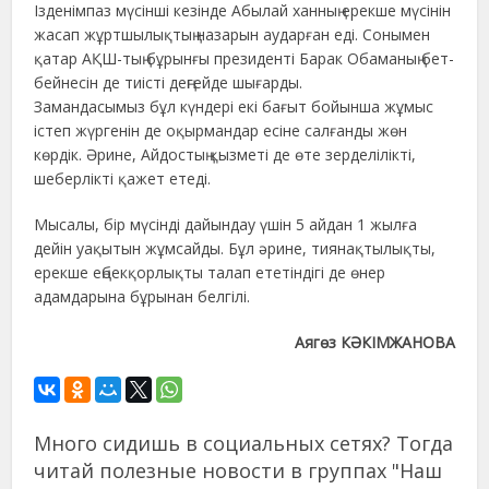
Ізденімпаз мүсінші кезінде Абылай ханның ерекше мүсінін
жасап жұртшылықтың назарын аударған еді. Сонымен
қатар АҚШ-тың бұрынғы президенті Барак Обаманың бет-
бейнесін де тиісті деңгейде шығарды.
Замандасымыз бұл күндері екі бағыт бойынша жұмыс
істеп жүргенін де оқырмандар есіне салғанды жөн
көрдік. Әрине, Айдостың қызметі де өте зерделілікті,
шеберлікті қажет етеді.
Мысалы, бір мүсінді дайындау үшін 5 айдан 1 жылға
дейін уақытын жұмсайды. Бұл әрине, тиянақтылықты,
ерекше еңбекқорлықты талап ететіндігі де өнер
адамдарына бұрынан белгілі.
Аягөз КӘКІМЖАНОВА
Много сидишь в социальных сетях? Тогда
читай полезные новости в группах "Наш