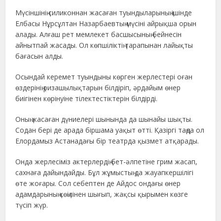
Мүсіншінің силиконнан жасаған туындыларының ішінде
Елбасы Нұрсұлтан Назарбаевтың мүсіні айрықша орын
алады. Алғаш рет мемлекет басшысының бейнесін
айнытпай жасады. Ол көпшіліктің тарапынан лайықты
бағасын алды.
Осындай керемет туындыны көрген жерлестері оған
өздерінің ризашылықтарын білдіріп, әрдайым өнер
биігінен көрінуіне тілектестіктерін білдірді.
Оның жасаған дүниелері шынында да шынайы шықты.
Содан бері де арада біршама уақыт өтті. Қазіргі таңда ол
Елордамыз Астанадағы бір театрда қызмет атқарады.
Онда жерлесіміз актерлердің бет-әлпетіне грим жасап,
сахнаға дайындайды. Бұл жұмыстың да жауапкершілігі
өте жоғары. Сол себептен де Айдос ондағы өнер
адамдарының көңілінен шығып, жақсы қырымен көзге
түсіп жүр.