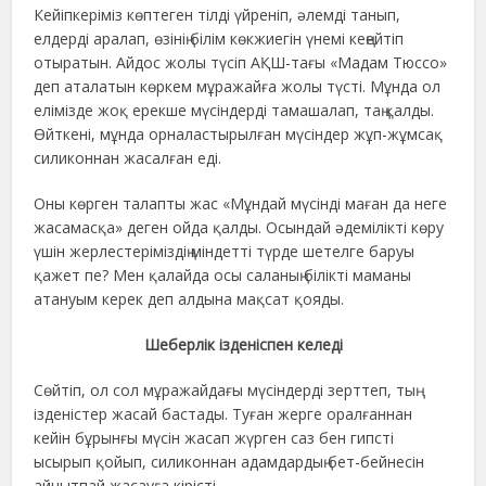
Кейіпкеріміз көптеген тілді үйреніп, әлемді танып,
елдерді аралап, өзінің білім көкжиегін үнемі кеңейтіп
отыратын. Айдос жолы түсіп АҚШ-тағы «Мадам Тюссо»
деп аталатын көркем мұражайға жолы түсті. Мұнда ол
елімізде жоқ ерекше мүсіндерді тамашалап, таң қалды.
Өйткені, мұнда орналастырылған мүсіндер жұп-жұмсақ
силиконнан жасалған еді.
Оны көрген талапты жас «Мұндай мүсінді маған да неге
жасамасқа» деген ойда қалды. Осындай әдемілікті көру
үшін жерлестеріміздің міндетті түрде шетелге баруы
қажет пе? Мен қалайда осы саланың білікті маманы
атануым керек деп алдына мақсат қояды.
Шеберлік ізденіспен келеді
Сөйтіп, ол сол мұражайдағы мүсіндерді зерттеп, тың
ізденістер жасай бастады. Туған жерге оралғаннан
кейін бұрынғы мүсін жасап жүрген саз бен гипсті
ысырып қойып, силиконнан адамдардың бет-бейнесін
айнытпай жасауға кірісті.