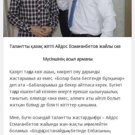
Талантты қазақ жігіті Айдос Есмағанбетов жайлы сөз
Мүсіншінің асыл арманы
Қазіргі таңда көзі ашық, көкірегі ояу дарынды
жастарымыз аз емес. «Болар бала бесігенде бұлқынар»
деп ата –бабаларымыз да бекер айтпаса керек. Бүгінгі
таңда кішкентай кезінен өнерге ерекше қызығушылық
танытып, елімізде ғана емес, әлемге аты әйгілі болып
жатқан білімді де білікті жігіттер қаншама.
Міне, бүгін осындай талантты жастардың бірі – Айдос
Есмағанбетов жайында жан-жақты әңгімелейтін
боламыз. «Біздің Қостанайдың» бетінде Елбасының