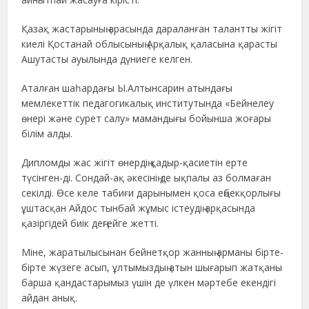
Қазақ жастарының арасында дараланған талантты жігіт
киелі Қостанай облысының Арқалық қаласына қарасты
Ашутасты ауылында дүниеге келген.
Аталған шаһардағы Ы.Алтынсарин атындағы
мемлекеттік педагогикалық институтында «Бейнелеу
өнері және сурет салу» мамандығы бойынша жоғары
білім алды.
Дипломды жас жігіт өнердің қадыр-қасиетін ерте
түсінген-ді. Сондай-ақ әкесінің де ықпалы аз болмаған
секілді. Өсе келе табиғи дарынымен қоса еңбекқорлығы
ұштасқан Айдос тынбай жұмыс істеудің арқасында
қазіргідей биік деңгейге жетті.
Міне, жаратылысынан бейнетқор жанның арманы бірте-
бірте жүзеге асып, ұлтымыздың атын шығарып жатқаны
барша қандастарымыз үшін де үлкен мәртебе екендігі
айдан анық.