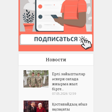
Новости
Ерлі зайыптылар
әскери салада
жиырма жыл
бірге...
07.05.2026 12:59
Қостанайдың абыз
ақсақалы