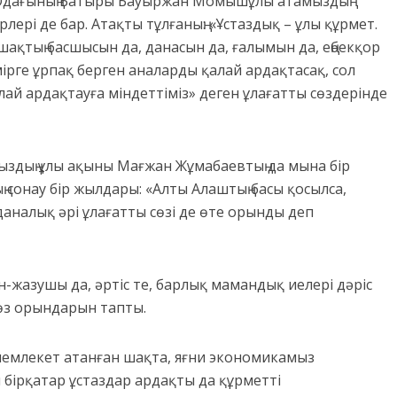
ес Одағының Батыры Бауыржан Момышұлы атамыздың
рлері де бар. Атақты тұлғаның: «Ұстаздық – ұлы құрмет.
ашақтың басшысын да, данасын да, ғалымын да, еңбекқор
 Өмірге ұрпақ берген аналарды қалай ардақтасақ, сол
ай ардақтауға міндеттіміз» деген ұлағатты сөздерінде
здың ұлы ақыны Мағжан Жұмабаевтың да мына бір
 сонау бір жылдары: «Алты Алаштың басы қосылса,
 даналық әрі ұлағатты сөзі де өте орынды деп
н-жазушы да, әртіс те, барлық мамандық иелері дәріс
 өз орындарын тапты.
мемлекет атанған шақта, яғни экономикамыз
ірқатар ұстаздар ардақты да құрметті