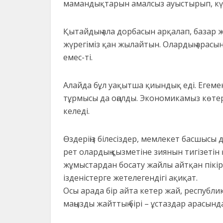
мамандықтарын амалсыз ауыстырып, күйб
Қытайдың ала дорбасын арқалап, базар
жүрегіміз қан жылайтын. Олардың арасын
емес-ті.
Алайда бұл уақытша қиындық еді. Егеменд
тұрмысы да оңалды. Экономикамыз көтер
келеді.
Өздеріңіз білесіздер, мемлекет басшысы д
рет олардың қызметіне зиянын тигізетін
жұмыстардан босату жайлы айтқан пікірле
ізденістерге жетелегендігі ақиқат.
Осы арада бір айта кетер жай, республ
маңызды жайттың бірі – ұстаздар арасынд