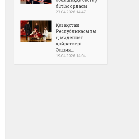
білім ордасы
23.04.2026 14:47
Қазақстан
Республикасыны
ң мәдениет
қайраткері
Әлпия...
19.04.2026 14:04