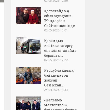
07.05.2026 12:59
Қостанайдың
абыз ақсақалы
Жандарбек
Сейітов жөнінде
02.05.2026 15:01
Қоғамдық
көлікке өзгерту
енгізілді, алайда
бұрынғы...
02.05.2026 12:22
Республикалық
байқауда топ
жарған
Сезімхан...
25.04.2026 13:33
«Келешек
мектептері»:
болашаққа бастар