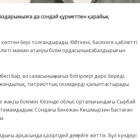
таздарымызға да сондай құрметпен қарайық
е көптен бері толғандырады. Өйткені, бәсекеге қабілетті
ілікті маман атануы білім ордасының табалдырығын
сі бар, өз саласының нағыз білгірлері дәріс береді.
тжандылық, патриоттық сезімдерді қалыптастырады.
е жақсы білемін. Кезінде облыс орталығындағы Сырбай
 тәмамдадым. Сондағы Бекежан Көшмырзин бастаған
ы.
дығы арқасында қазіргідей деңгейге жеттік. Бұл күндері