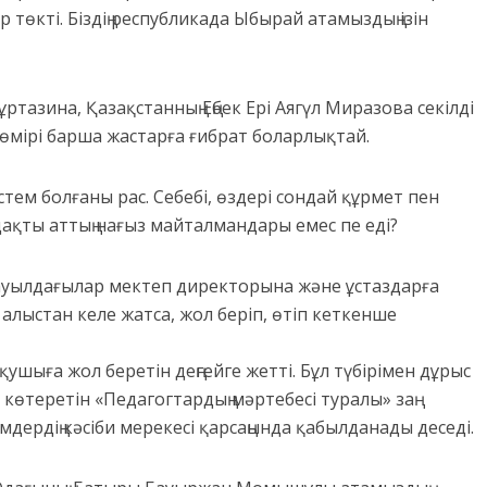
р төкті. Біздің республикада Ыбырай атамыздың ізін
ұртазина, Қазақстанның Еңбек Ері Аягүл Миразова секілді
өмірі барша жастарға ғибрат боларлықтай.
стем болғаны рас. Себебі, өздері сондай құрмет пен
дақты аттың нағыз майталмандары емес пе еді?
 ауылдағылар мектеп директорына және ұстаздарға
лыстан келе жатса, жол беріп, өтіп кеткенше
қушыға жол беретін деңгейге жетті. Бұл түбірімен дұрыс
 көтеретін «Педагогтардың мәртебесі туралы» заң
мдердің кәсіби мерекесі қарсаңында қабылданады деседі.