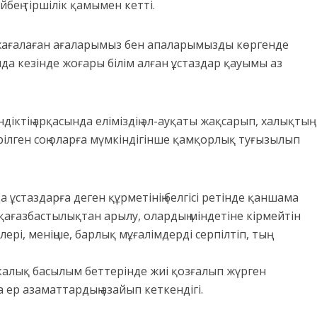
ең тіршілік қамымен кетті.
 жағалаған ағаларымыз бен апаларымызды көргенде
да кезінде жоғары білім алған ұстаздар қауымы аз
іктің арқасында еліміздің әл-ауқаты жақсарып, халықтың
ілген соң оларға мүмкіндігінше қамқорлық туғызылып
а ұстаздарға деген құрметінің белгісі ретінде қаншама
 қағазбастылықтан арылу, олардың міндетіне кірмейтін
рі, меніңше, барлық мұғалімдерді серпілтіп, тың
икалық басылым беттерінде жиі қозғалып жүрген
а ер азаматтардың азайып кеткендігі.