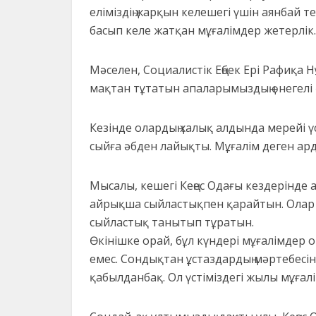
еліміздің жарқын келешегі үшін аянбай те
басып келе жатқан мұғалімдер жетерлік.
Мәселен, Социалистік Еңбек Ері Рафиқа Н
мақтан тұтатын апаларымыздың өнегелі 
Кезінде олардың халық алдында мерейі ү
сыйға әбден лайықты. Мұғалім деген ар
Мысалы, кешегі Кеңес Одағы кездерінде
айрықша сыйластықпен қарайтын. Олар а
сыйластық танытып тұратын.
Өкінішке орай, бұл күндері мұғалімдер о
емес. Сондықтан ұстаздардың мәртебесін
қабылданбақ. Ол үстіміздегі жылы мұғалі