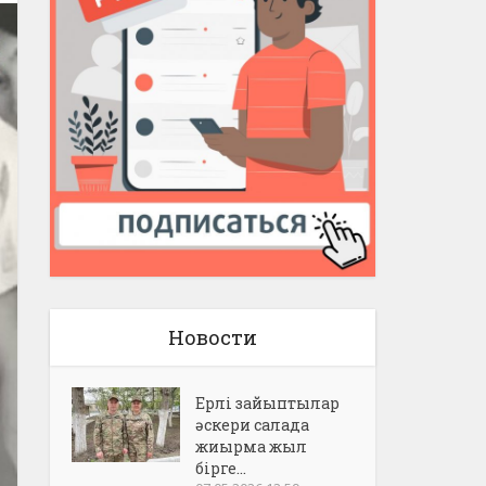
Новости
Ерлі зайыптылар
әскери салада
жиырма жыл
бірге...