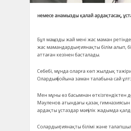
немесе анамызды қалай ардақтасақ, ұс
Бұл маңызды жай ме­ні жас маман ре­тінд
жас мамандардың тиянақты білім алып, б
аттаған кезінен басталады.
Себебі, мұнда оларға көп жылдық тәжірибе
Олардың бойына заман талабына сай ұл
Мен мұны өз басымнан өткізгендіктен д
Мәуленов атындағы қазақ гимназиясын
ардақты ұстаздар мәңгілік жадымда қалд
Солардың тиянақты білімі және талапшыл