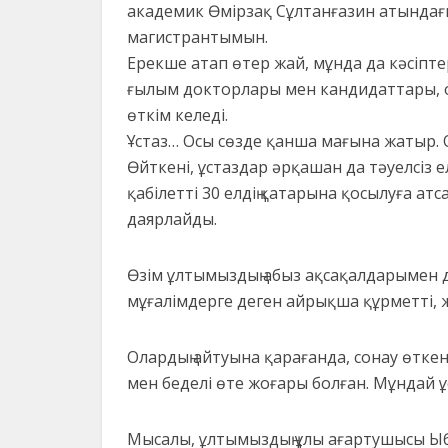
академик Өмірзақ Сұлтанғазин атындағы
магистрантымын.
Ерекше атап өтер жай, мұнда да кәсіптері
ғылым докторлары мен кандидаттары, о
өткім келеді.
Ұстаз… Осы сөзде қанша мағына жатыр. 
Өйткені, ұстаздар әрқашан да тәуелсіз 
қабілетті 30 елдің қатарына қосылуға а
даярлайды.
Өзім ұлтымыздың абыз ақсақалдарымен 
мұғалімдерге деген айрықша құрметті, ж
Олардың айтуына қарағанда, сонау өтке
мен беделі өте жоғары болған. Мұндай ұс
Мысалы, ұлтымыздың ұлы ағартушысы Ыб