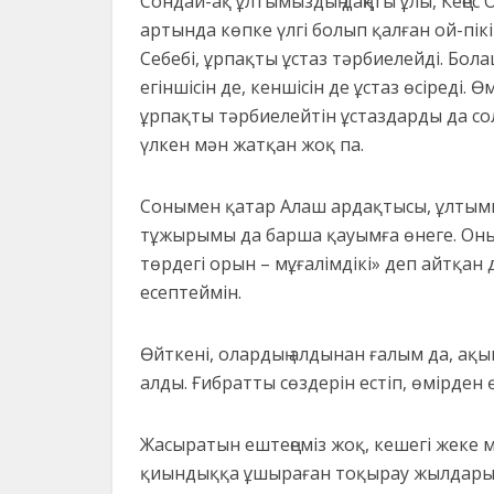
Сондай-ақ ұлтымыздың даңқты ұлы, Кең
артында көпке үлгі болып қалған ой-пікі
Себебі, ұрпақты ұстаз тәрбиелейді. Бол
егіншісін де, кеншісін де ұстаз өсіреді.
ұрпақты тәрбиелейтін ұстаздарды да сол
үлкен мән жатқан жоқ па.
Сонымен қатар Алаш ардақтысы, ұлтымы
тұжырымы да барша қауымға өнеге. Оның
төрдегі орын – мұғалімдікі» деп айтқан
есептеймін.
Өйткені, олардың алдынан ғалым да, ақы
алды. Ғибратты сөздерін естіп, өмірден
Жасыратын ештеңеміз жоқ, кешегі жеке 
қиындыққа ұшыраған тоқырау жылдары б