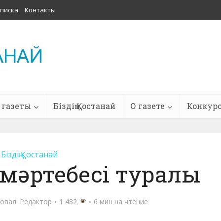
писка
Контакты
 газеты
Біздің Қостанай
О газете
Конкур
Біздің Қостанай
мәртебесі туралы
овал:
Редактор
1 482
6 мин на чтение