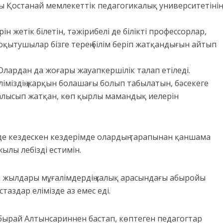
 Қостанай мемлекеттік педагогикалық университетінің
н жетік білетін, тәжірибелі де білікті профессорлар,
қытушылар бізге терең білім беріп жатқандығын айтып
Олардан да жоғары жауапкершілік талап етіледі.
еліміздің жарқын болашағы болып табылатын, бәсекеге
тсалысып жатқан, көп қырлы мамандық иелерін
де кездескен кездерімде олардың тарапынан қаншама
ылы лебізді естимін.
н жылдары мұғалімдердің халық арасындағы абыройы
таздар елімізде аз емес еді.
ырай Алтынсариннен бастап, көптеген педагогтар