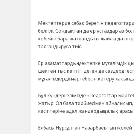
Мектептерде сабақ беретін педагогтардың
белгілі. Сондықтан да ер ұстаздар аз бо
көбейіп бара жатқандығы жайлы да пікі
толғандыруға тиіс.
Ер азаматтардың мектепке мұғалімдік қы
шектен тыс көптігі деген де сөздерді ест
мұғалімдердің мәртебесін көтеру хақынд
Бұл күндері елімізде «Педагогтар мәрте
жатыр. Ол бала тәрбиесімен айналысып, 
кәсіптеріне адал жандардың халық ара
Елбасы Нұрсұлтан Назарбаевтың тікелей