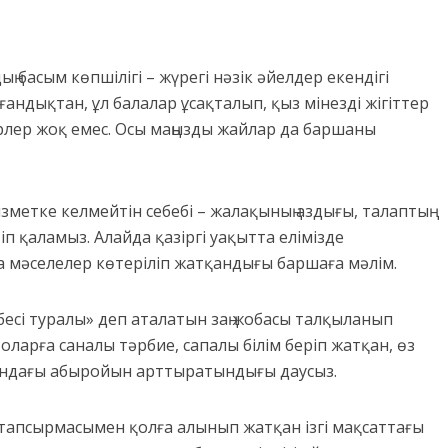
 басым көпшілігі – жүрегі нәзік әйелдер екендігі
лғандықтан, ұл балалар ұсақталып, қыз мінезді жігіттер
рлер жоқ емес. Осы маңызды жайлар да баршаны
зметке келмейтін себебі – жалақының аздығы, талаптың
іп қаламыз. Алайда қазіргі уақытта елімізде
а мәселелер көтеріліп жатқандығы баршаға мәлім.
бесі туралы» деп аталатын заң жобасы талқыланып
оларға саналы тәрбие, сапалы білім беріп жатқан, өз
сындағы абыройын арттыратындығы даусыз.
 тапсырмасымен қолға алынып жатқан ізгі мақсаттағы