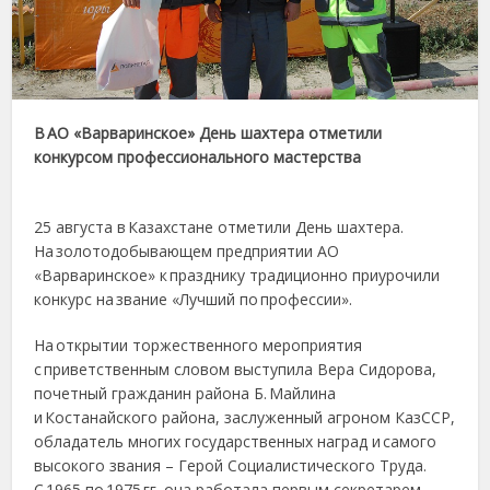
В АО «Варваринское» День шахтера отметили
конкурсом профессионального мастерства
25 августа в Казахстане отметили День шахтера.
На золотодобывающем предприятии АО
«Варваринское» к празднику традиционно приурочили
конкурс на звание «Лучший по профессии».
На открытии торжественного мероприятия
с приветственным словом выступила Вера Сидорова,
почетный гражданин района Б. Майлина
и Костанайского района, заслуженный агроном КазССР,
обладатель многих государственных наград и самого
высокого звания – Герой Социалистического Труда.
С 1965 по 1975 гг. она работала первым секретарем