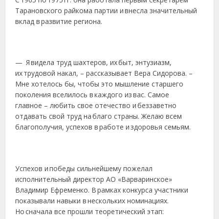
Тарановского райкома партии и внесла значительный
вклад в развитие региона.
— Я видела труд шахтеров, их быт, энтузиазм,
их трудовой накал, – рассказывает Вера Сидорова. –
Мне хотелось бы, чтобы это мышление старшего
поколения вселилось в каждого из вас. Самое
главное – любить свое отечество и беззаветно
отдавать свой труд на благо страны. Желаю всем
благополучия, успехов в работе и здоровья семьям.
Успехов и победы сильнейшему пожелал
исполнительный директор АО «Варваринское»
Владимир Ефременко. В рамках конкурса участники
показывали навыки в нескольких номинациях.
Но сначала все прошли теоретический этап: