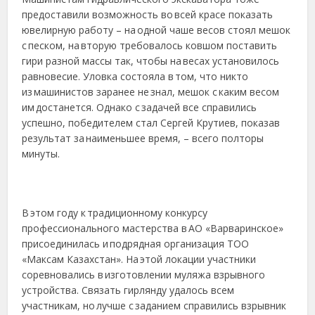
предоставили возможность во всей красе показать
ювелирную работу – на одной чаше весов стоял мешок
с песком, на вторую требовалось ковшом поставить
гири разной массы так, чтобы на весах установилось
равновесие. Уловка состояла в том, что никто
из машинистов заранее не знал, мешок с каким весом
им достанется. Однако с задачей все справились
успешно, победителем стал Сергей Крутиев, показав
результат за наименьшее время, – всего полторы
минуты.
В этом году к традиционному конкурсу
профессионального мастерства в АО «Варваринское»
присоединилась и подрядная организация ТОО
«Максам Казахстан». На этой локации участники
соревновались в изготовлении муляжа взрывного
устройства. Связать гирлянду удалось всем
участникам, но лучше с заданием справились взрывник