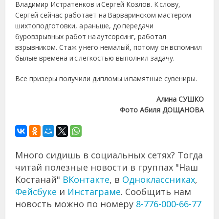
Владимир Истратенков и Сергей Козлов. К слову,
Сергей сейчас работает на Варваринском мастером
шихтоподготовки, а раньше, до передачи
буровзрывных работ на аутсорсинг, работал
взрывником. Стаж у него немалый, потому он вспомнил
былые времена и с легкостью выполнил задачу.
Все призеры получили дипломы и памятные сувениры.
Алина СУШКО
Фото Абиля ДОЩАНОВА
Много сидишь в социальных сетях? Тогда
читай полезные новости в группах "Наш
Костанай"
ВКонтакте
, в
Одноклассниках
,
Фейсбуке
и
Инстаграме
. Сообщить нам
новость можно по номеру
8-776-000-66-77