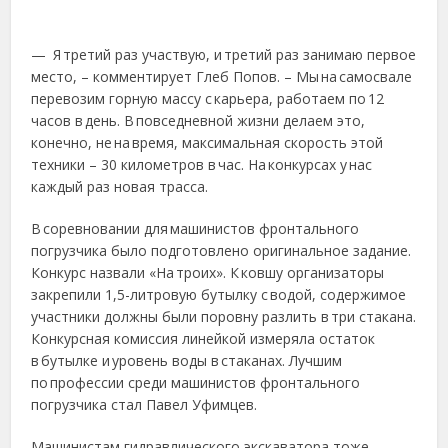
— Я третий раз участвую, и третий раз занимаю первое
место, – комментирует Глеб Попов. – Мы на самосвале
перево­зим горную массу с карьера, работаем по 12
часов в день. В повседневной жизни делаем это,
конечно, не на время, максимальная скорость этой
техники – 30 километров в час. На конкурсах у нас
каждый раз новая трасса.
В соревновании для машинистов фронтального
погрузчика было подготовлено оригинальное задание.
Конкурс назвали «На троих». К ковшу организаторы
закрепили 1,5-литровую бутылку с водой, содержимое
участники должны были поровну разлить в три стакана.
Конкурсная комиссия линейкой измеряла остаток
в бутылке и уровень воды в стаканах. Лучшим
по профессии среди машинистов фронтального
погрузчика стал Павел Уфимцев.
Машинистам гидравлического экскаватора тоже