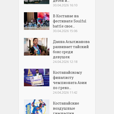
детей и...
30.04.2026 16:10
В Костанае на
фестивале Soulful
battle свое...
30.04.2026 15:06
Даяна Асылжанова
развивает тайский
бокс среди
девушек
24.04.2026 12:18
Костанайскому
финалисту
чемпионата Азии
по греко...
24.04.2026 11:42
Костанайские
воздушные
гимнастки