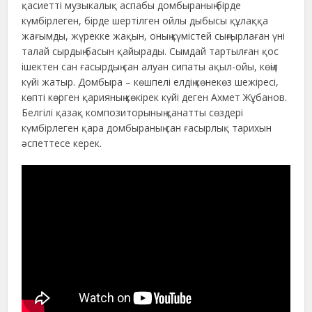
қасиетті музыкалық аспабы домбыраның бірде
күмбірлеген, бірде шертілген ойлы дыбысы құлаққа
жағымды, жүрекке жақын, оның күмістей сыңғырлаған үні
талай сырдың басын қайырады. Сымдай тартылған қос
ішектен сан ғасырдың сан алуан сипаты ақыл-ойы, көңіл
күйі жатыр. Домбыра – көшпелі елдің көнекөз шежіресі,
көпті көрген қарияның көкірек күйі деген Ахмет Жұбанов.
Белгілі қазақ композиторының қанатты сөздері
күмбірлеген қара домбыраның сан ғасырлық тарихын
әспеттесе керек.