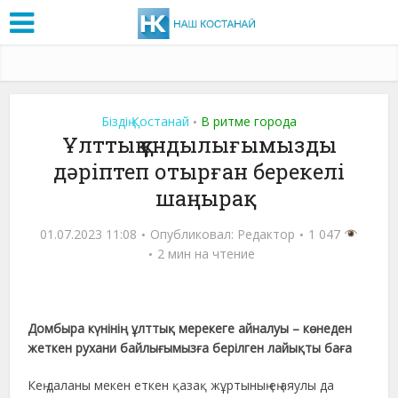
Біздің Қостанай
В ритме города
•
Ұлттық құндылығымызды
дәріптеп отырған берекелі
шаңырақ
01.07.2023 11:08
Опубликовал:
Редактор
1 047
2 мин на чтение
Домбыра күнінің ұлттық мерекеге айналуы – көнеден
жеткен рухани байлығымызға берілген лайықты баға
Кең даланы мекен еткен қазақ жұртының ең аяулы да