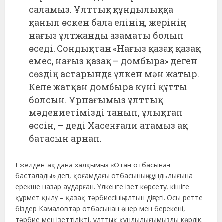
саламыз. Ұлттық құндылыққа
қанып өскен бала елінің, жерінің
нағыз ұлтжанды азаматы болып
өседі. Сондықтан «Нағыз қазақ қазақ
емес, нағыз қазақ – домбыра» деген
сөздің астарында үлкен мән жатыр.
Келе жатқан домбыра күні құтты
болсын. Ұрпағымыз ұлттық
мәдениетімізді танып, ұлықтап
өссін, – деді Хасенғали атамыз ақ
батасын арнап.
Ежелден-ақ дана халқымыз «Отан отбасынан
басталады» деп, қоғамдағы отбасының құндылығына
ерекше назар аударған. Үлкенге ізет көрсету, кішіге
құрмет қылу – қазақ тәрбиесінің алтын діңгегі. Осы ретте
біздер Камаловтар отбасынан өнер мен берекені,
тәрбие мен ізеттілікті, ұлттық құндылығымызды көрдік.