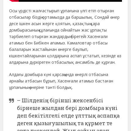
Осы үрдісті жалғастырып ұрпағына үлгі етіп отырған
отбасылар біздің ортамызда да баршылық. Сондай өнер
десе ішкен асын жерге қоятын, қазақтың қара
домбырасының құлағында ойнайтын жас ұрпақты
тәрбиелеп отырған жандардың бірегейі Хасенғали
атамыз бен Бибікен апамыз. Камаловтар отбасы
балаларын жастайынан өнерге баулып,
кішкентайларынан қолдарына аспап ұстатып, кезінде өз
алдарына дүркіреген отбасылық ансамбль де құрған.
Алдағы домбыра күні қарсаңында өнерлі отбасына
арнайы атбасын бұрып, Хасенғали атамыз бастаған
ұрпағының өнеріне тәнті болдық.
– Шілденің бірінші жексенбісі
бірнеше жылдан бері домбыра күні
деп бекітілгелі елде ұлттық аспапқа
деген қызығушылық та құрмет те
арта түскендей. Жыл сайын атап