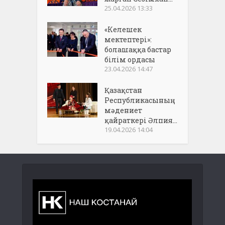
25.04.2026 13:33
«Келешек
мектептері»:
болашаққа бастар
білім ордасы
23.04.2026 14:47
Қазақстан
Республикасының
мәдениет
қайраткері Әлпия...
19.04.2026 14:04