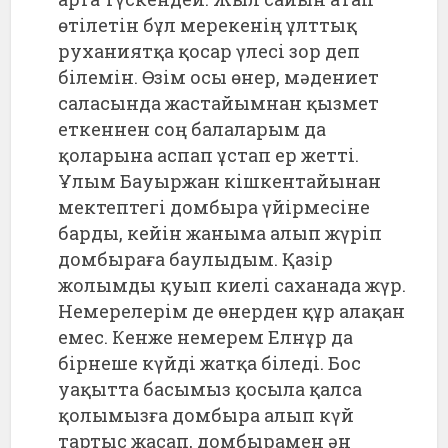
өтілетін бұл мерекенің ұлттық
руханиятқа қосар үлесі зор деп
білемін. Өзім осы өнер, мәдениет
саласында жастайымнан қызмет
еткеннен соң балаларым да
қоларына аспап ұстап ер жетті.
Ұлым Бауыржан кішкентайынан
мектептегі домбыра үйірмесіне
барды, кейін жаныма алып жүріп
домбыраға баулыдым. Қазір
жолымды қуып киелі саханада жүр.
Немерелерім де өнерден құр алақан
емес. Кенже немерем Елнұр да
бірнеше күйді жатқа біледі. Бос
уақытта басымыз қосыла қалса
қолымызға домбыра алып күй
тартыс жасап, домбырамен ән