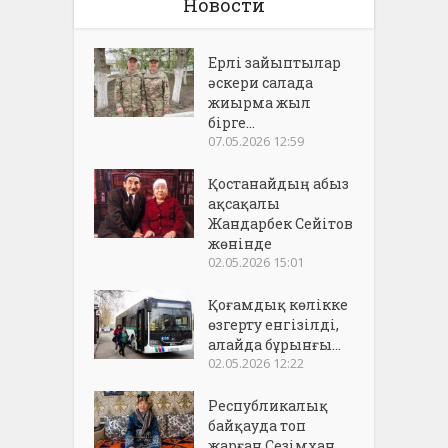
Новости
Ерлі зайыптылар
әскери салада
жиырма жыл
бірге...
07.05.2026 12:59
Қостанайдың абыз
ақсақалы
Жандарбек Сейітов
жөнінде
02.05.2026 15:01
Қоғамдық көлікке
өзгерту енгізілді,
алайда бұрынғы...
02.05.2026 12:22
Республикалық
байқауда топ
жарған Сезімхан...