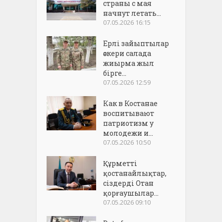
страны с мая
начнут летать...
07.05.2026 16:15
Ерлі зайыптылар
әскери салада
жиырма жыл
бірге...
07.05.2026 12:59
Как в Костанае
воспитывают
патриотизм у
молодежи и...
07.05.2026 10:50
Құрметті
қостанайлықтар,
сіздерді Отан
қорғаушылар...
07.05.2026 09:10