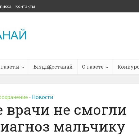
писка
Контакты
 газеты
Біздің Қостанай
О газете
Конкур
оохранение
Новости
•
 врачи не смогли
диагноз мальчику