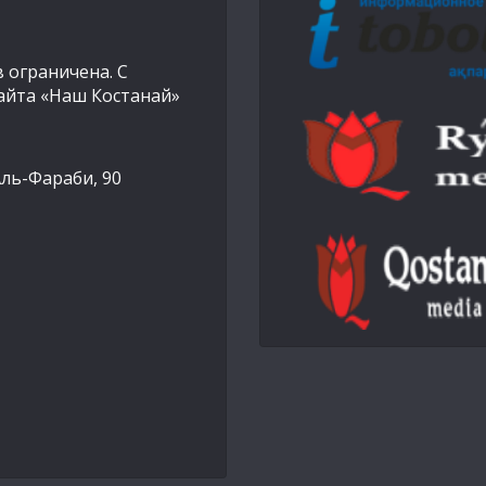
 ограничена. С
айта «Наш Костанай»
Аль-Фараби, 90