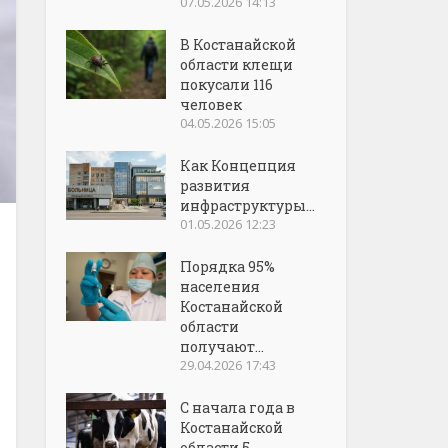
07.05.2026 14:13
В Костанайской
области клещи
покусали 116
человек
04.05.2026 15:05
Как Концепция
развития
инфраструктуры...
01.05.2026 12:23
Порядка 95%
населения
Костанайской
области
получают...
29.04.2026 17:43
С начала года в
Костанайской
области 5