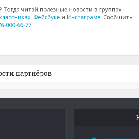
 Тогда читай полезные новости в группах
классниках
,
Фейсбуке
и
Инстаграме
. Сообщить
76-000-66-77
ости партнёров