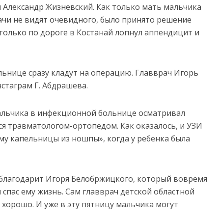
ч Александр Жизневский. Как только мать мальчика
рачи не видят очевидного, было принято решение
 только по дороге в Костанай лопнул аппендицит и
льнице сразу кладут на операцию. Главврач Игорь
нстаграм Г. Абдрашева.
альчика в инфекционной больнице осматривал
ся травматологом-ортопедом. Как оказалось, и УЗИ
ему капельницы из ношпы», когда у ребенка была
 благодарит Игоря Белобржицкого, который вовремя
спас ему жизнь. Сам главврач детской областной
 хорошо. И уже в эту пятницу мальчика могут