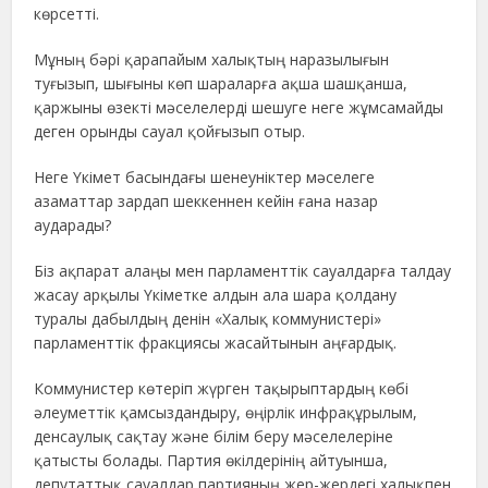
көрсетті.
Мұның бәрі қарапайым халықтың наразылығын
туғызып, шығыны көп шараларға ақша шашқанша,
қаржыны өзекті мәселелерді шешуге неге жұмсамайды
деген орынды сауал қойғызып отыр.
Неге Үкімет басындағы шенеуніктер мәселеге
азаматтар зардап шеккеннен кейін ғана назар
аударады?
Біз ақпарат алаңы мен парламенттік сауалдарға талдау
жасау арқылы Үкіметке алдын ала шара қолдану
туралы дабылдың денін «Халық коммунистері»
парламенттік фракциясы жасайтынын аңғардық.
Коммунистер көтеріп жүрген тақырыптардың көбі
әлеуметтік қамсыздандыру, өңірлік инфрақұрылым,
денсаулық сақтау және білім беру мәселелеріне
қатысты болады. Партия өкілдерінің айтуынша,
депутаттық сауалдар партияның жер-жердегі халықпен