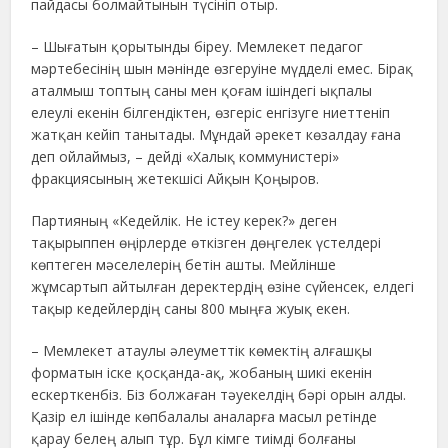
пайдасы болмайтынын түсініп отыр.
– Шығатын қорытынды біреу. Мемлекет педагог
мәртебесінің шын мәнінде өзгеруіне мүдделі емес. Бірақ
аталмыш топтың саны мен қоғам ішіндегі ықпалы
елеулі екенін білгендіктен, өзгеріс енгізуге ниеттеніп
жатқан кейіп танытады. Мұндай әрекет көзалдау ғана
деп ойлаймыз, – дейді «Халық коммунистері»
фракциясының жетекшісі Айқын Қоңыров.
Партияның «Кедейлік. Не істеу керек?» деген
тақырыппен өңірлерде өткізген дөңгелек үстелдері
көптеген мәселелерің бетін ашты. Мейлінше
жұмсартып айтылған деректердің өзіне сүйенсек, елдегі
тақыр кедейлердің саны 800 мыңға жуық екен.
– Мемлекет атаулы әлеуметтік көмектің алғашқы
форматын іске қосқанда-ақ, жобаның шикі екенін
ескерткенбіз. Біз болжаған тәуекелдің бәрі орын алды.
Қазір ел ішінде көпбалалы аналарға масыл ретінде
қарау белең алып тұр. Бұл кімге тиімді болғаны