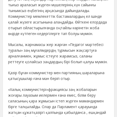
тығыз араласып жүрген мүшелерінің күн сайынғы
тынымсыз еңбегінің арқасында дайындалады.
Коммунистер мемлекеттік бастамалардың ел ішінде
қалай жүзеге асатынына алаңдайды. Өйткені елордада
отырып ойластырылғанда оңтайлы көрінетін жоба
өңірде күтпеген кедергілерге тап болуы мүмкін.
Мысалы, жарнамасы жер жарған «Педагог мәртебесі
туралы» заң мұғалімдердің тұрмысын жақсартуға
арналғанмен, жұмыс істеуге жарамсыз, саланы
реттеуге қолайсыз заңдардың бірі болып қалуы мүмкін.
Қазір бұған коммунистер мен партияның шараларына
қатысушылар ғана мән беріп отыр.
«Халық коммунистері»фракциясы заң жобаларын
жоғары лауазым иелерімен ғана емес, білім беру
саласының қара жұмысын істеп жүрген мамандармен
бірге талқылайды. Олар да Парламент қарауында
жатқан құжатқазіргі қалпында қабылданса , ешқандай