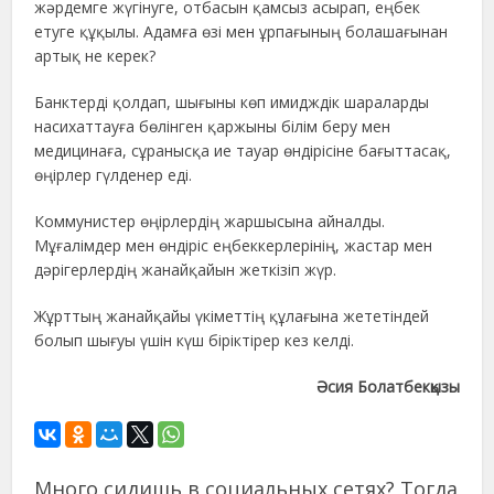
жәрдемге жүгінуге, отбасын қамсыз асырап, еңбек
етуге құқылы. Адамға өзі мен ұрпағының болашағынан
артық не керек?
Банктерді қолдап, шығыны көп имидждік шараларды
насихаттауға бөлінген қаржыны білім беру мен
медицинаға, сұранысқа ие тауар өндірісіне бағыттасақ,
өңірлер гүлденер еді.
Коммунистер өңірлердің жаршысына айналды.
Мұғалімдер мен өндіріс еңбеккерлерінің, жастар мен
дәрігерлердің жанайқайын жеткізіп жүр.
Жұрттың жанайқайы үкіметтің құлағына жететіндей
болып шығуы үшін күш біріктірер кез келді.
Әсия Болатбекқызы
Много сидишь в социальных сетях? Тогда