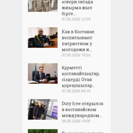
әскери салада
жиырма жыл
бірге...
07.05.2026 12:59
Как в Костанае
воспитывают
патриотизм у
молодежи и...
07.05.2026 10:50
Құрметті
қостанайлықтар,
сіздерді Отан
қорғаушылар...
07.05.2026 09:10
Duty free открылся
в костанайском
международном...
06.05.2026 19:00