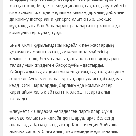
жатқан жоқ. Міндетті медициналық сақтандыру жүйесін
іске асырып жатқан медицина мамандарының дабылын
да коммунистер ғана қаперге алып отыр. Ерекше
мұқтаждығы бар балалардың аналарының зарына да
коммунистер құлақ түрді.
Биыл ҚКХП құрылымдары кедейлік пен жастардың
қоғамдағы орнын, отандық медицина жүйесінің
кемшіліктерін, білім саласындағы жаңашылдықтарды
талдау үшін жүздеген басқосуұйымдастырды.
Қайырымдылық акциялары мен қоғамдық талқылаулар
өткізілді. Ауыл мен қала тұрғындары ұдайы қабылдауға
келді. Осы шаралардың барлығында коммунистер
қарапайым халық айтқан пікірлерді назарға алып,
талдады.
Әлеуметтік бағдарға негізделген партиялар бүкіл
әлемде халықтың көкейіндегі шаруаларға белсенді
араласады. Қазақстандықтар Конституция бойынша
ақысыз сапалы білім алып, дер кезінде медициналық