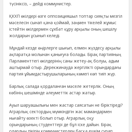
түсініксіз, – дейді коммунистер.
ҚКХП өкілдері өзге оппозицияшыл топтар сияқты мезгіл
мәселесін сынап қана қоймай, заңмен тікелей жұмыс
істейтін өкілдермен сұхбат құру арқылы оның шешілу
жолдарын ұсынып келеді.
Мұндай кезде өңірлерге шығып, елмен жүздесу арқылы
ақпаратқа молынан қанығуға болады. Бірақ партияның
Парламенттегі өкілдерінің саны жетеу-ақ болуы, адым
аштырмай отыр. Дерекжинауда жергілікті орындардағы
партия ұйымдастырушыларының көмегі көп тиіп жүр.
Барлық салада қордаланған мәселе жетерлік. Оның
көбінің шешімінде әлеуметтік астар жатыр.
Ауыл шаруашылығы мен жастар саясатын не біріктіреді?
Аграрлық сектордың мүмкіндігін жас мамандармен
нығайту өзекті болып отыр. Аграрлық оқу
орындарының студенттері де бұл іске дайын. Бірақ
олардың пікірін коммунистерден басқа ешкім сұрап