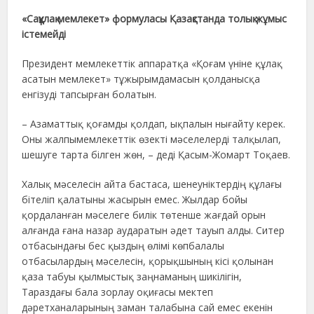
«Саққұлақ мемлекет» формуласы Қазақстанда толық жұмыс
істемейді
Президент мемлекеттік аппаратқа «Қоғам үніне құлақ
асатын мемлекет» тұжырымдамасын қолданысқа
енгізуді тапсырған болатын.
– Азаматтық қоғамды қолдап, ықпалын нығайту керек.
Оны жалпымемлекеттік өзекті мәселелерді талқылап,
шешуге тарта білген жөн, – деді Қасым-Жомарт Тоқаев.
Халық мәселесін айта бастаса, шенеуніктердің құлағы
бітеліп қалатыны жасырын емес. Жылдар бойы
қордаланған мәселеге билік төтенше жағдай орын
алғанда ғана назар аударатын әдет тауып алды. Ситер
отбасындағы бес қыздың өлімі көпбалалы
отбасылардың мәселесін, қорықшының кісі қолынан
қаза табуы қылмыстық заңнаманың шикілігін,
Тараздағы бала зорлау оқиғасы мектеп
дәретханаларының заман талабына сай емес екенін