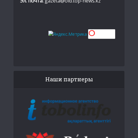
Эл. почта:
gazeta@old.top-news.kz
Наши партнеры