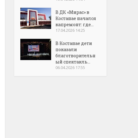
В ДК «Мирас» в
Костанае начался
капремонт: где...
17.04.2026 14:25
В Костанае дети
показали
благотворительн
ый спектакль...
06.04.2026 17:55