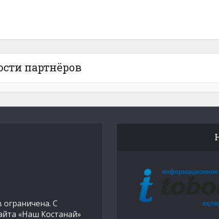
ости партнёров
 ограничена. С
айта «Наш Костанай»