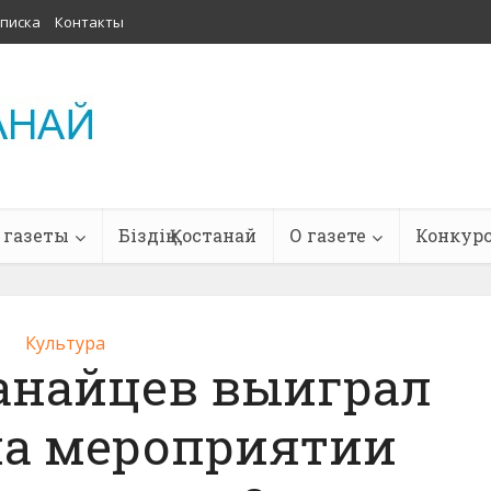
писка
Контакты
 газеты
Біздің Қостанай
О газете
Конкур
Культура
танайцев выиграл
на мероприятии