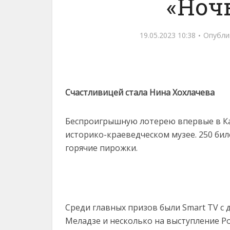
«Ночь
19.05.2023 10:38
Опубли
Счастливицей стала Нина Хохлачева
Беспроигрышную лотерею впервые в Каз
историко-краеведческом музее. 250 бил
горячие пирожки.
Среди главных призов были Smart TV с
Меладзе и несколько на выступление Р