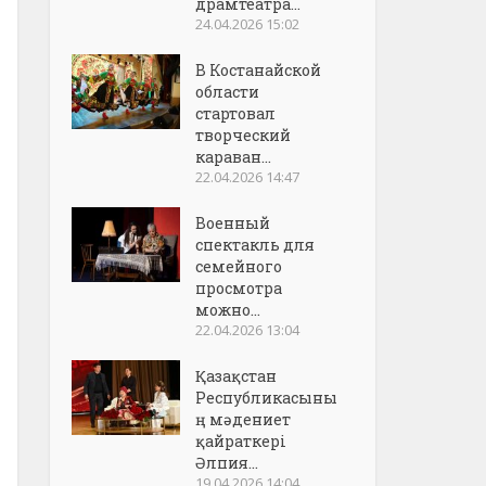
драмтеатра...
24.04.2026 15:02
В Костанайской
области
стартовал
творческий
караван...
22.04.2026 14:47
Военный
спектакль для
семейного
просмотра
можно...
22.04.2026 13:04
Қазақстан
Республикасыны
ң мәдениет
қайраткері
Әлпия...
19.04.2026 14:04