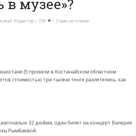
 в музее»?
ковал:
Редактор
758
3 мин на чтение
ахстане (!) провели в Костанайском областном
етов стоимостью три тысячи тенге разлетелись, как
 диагональю 32 дюйма, один билет на концерт Валерия
озы Рымбаевой.