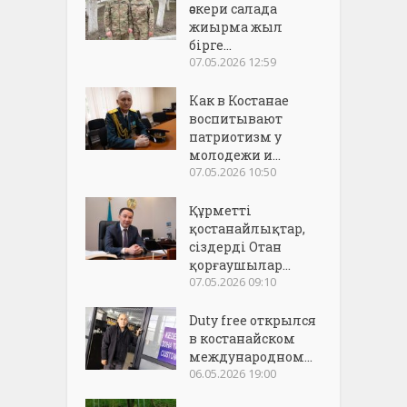
әскери салада
жиырма жыл
бірге...
07.05.2026 12:59
Как в Костанае
воспитывают
патриотизм у
молодежи и...
07.05.2026 10:50
Құрметті
қостанайлықтар,
сіздерді Отан
қорғаушылар...
07.05.2026 09:10
Duty free открылся
в костанайском
международном...
06.05.2026 19:00