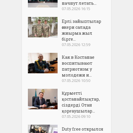
начнут летать...
07.05.2026 16:15
Ерлі зайыптылар
әскери салада
жиырма жыл
бірге...
07.05.2026 12:59
Как в Костанае
воспитывают
патриотизм у
молодежи и...
07.05.2026 10:50
Құрметті
қостанайлықтар,
сіздерді Отан
қорғаушылар...
07.05.2026 09:10
Duty free открылся