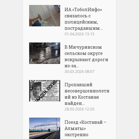
ИА «ТоболИнфо»
связалось с
полицейским,
пострадавшим...
01.04.2026 13:13
В Мичуринском
сельском округе
вскрывают дороги
из-за...
30.03.2026 08:07
Пропавший
несовершеннолетн
ий из Костаная
найден...
28.03.2026 12:26
Поезд «Костанай –
Алматы»
экстренно