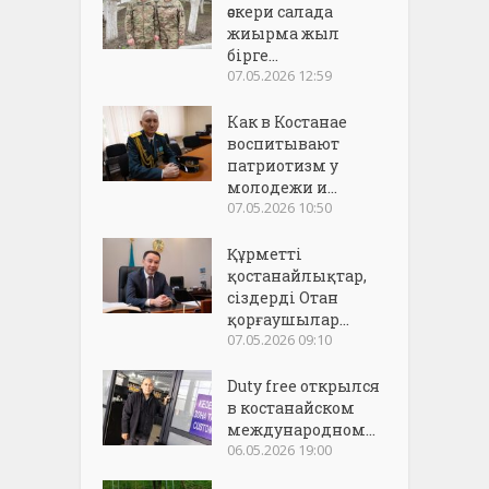
әскери салада
жиырма жыл
бірге...
07.05.2026 12:59
Как в Костанае
воспитывают
патриотизм у
молодежи и...
07.05.2026 10:50
Құрметті
қостанайлықтар,
сіздерді Отан
қорғаушылар...
07.05.2026 09:10
Duty free открылся
в костанайском
международном...
06.05.2026 19:00