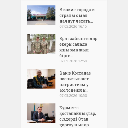
В какие города и
страны с мая
начнут летать...
07.05.2026 16:15
Ерлі зайыптылар
әскери салада
жиырма жыл
бірге...
07.05.2026 12:59
Как в Костанае
воспитывают
патриотизм у
молодежи и...
07.05.2026 10:50
Құрметті
қостанайлықтар,
сіздерді Отан
қорғаушылар...