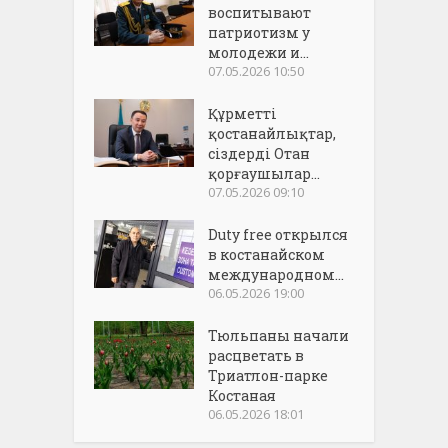
воспитывают
патриотизм у
молодежи и...
07.05.2026 10:50
Құрметті
қостанайлықтар,
сіздерді Отан
қорғаушылар...
07.05.2026 09:10
Duty free открылся
в костанайском
международном...
06.05.2026 19:00
Тюльпаны начали
расцветать в
Триатлон-парке
Костаная
06.05.2026 18:01