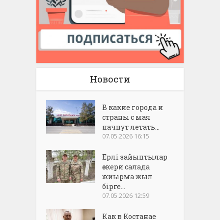
Новости
В какие города и
страны с мая
начнут летать...
07.05.2026 16:15
Ерлі зайыптылар
әскери салада
жиырма жыл
бірге...
07.05.2026 12:59
Как в Костанае