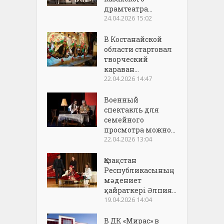
драмтеатра...
24.04.2026 15:02
В Костанайской
области стартовал
творческий
караван...
22.04.2026 14:47
Военный
спектакль для
семейного
просмотра можно...
22.04.2026 13:04
Қазақстан
Республикасының
мәдениет
қайраткері Әлпия...
19.04.2026 14:04
В ДК «Мирас» в