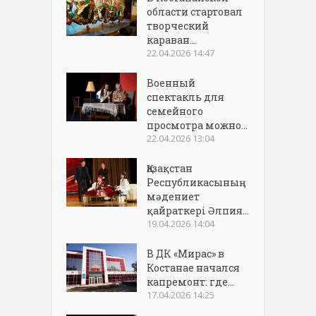
области стартовал
творческий
караван...
22.04.2026 14:47
Военный
спектакль для
семейного
просмотра можно...
22.04.2026 13:04
Қазақстан
Республикасының
мәдениет
қайраткері Әлпия...
19.04.2026 14:04
В ДК «Мирас» в
Костанае начался
капремонт: где...
17.04.2026 14:25